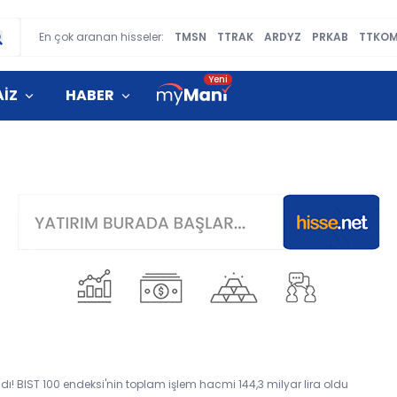
En çok aranan hisseler:
TMSN
TTRAK
ARDYZ
PRKAB
TTKO
AİZ
HABER
! BIST 100 endeksi'nin toplam işlem hacmi 144,3 milyar lira oldu