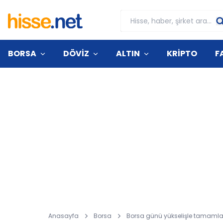
BORSA
DÖVİZ
ALTIN
KRİPTO
F
Anasayfa
Borsa
Borsa günü yükselişle tamamladı