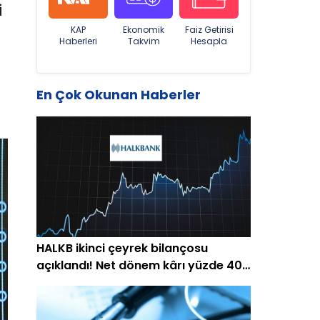
i
KAP
Ekonomik
Faiz Getirisi
Haberleri
Takvim
Hesapla
En Çok Okunan Haberler
HALKB ikinci çeyrek bilançosu
açıklandı! Net dönem kârı yüzde 40
arttı