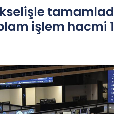
kselişle tamamladı
plam işlem hacmi 1