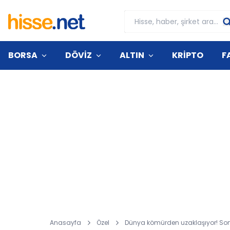
BORSA
DÖVİZ
ALTIN
KRİPTO
F
Anasayfa
Özel
Dünya kömürden uzaklaşıyor! Son 