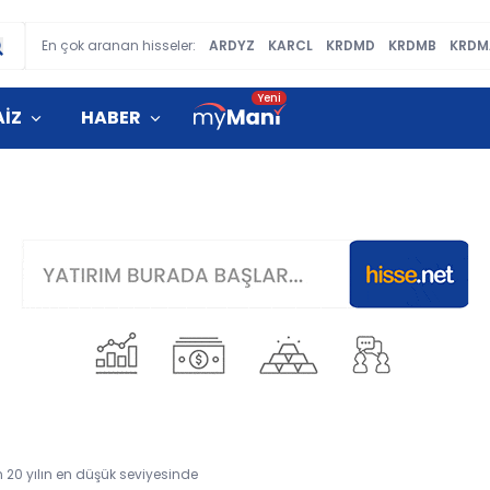
En çok aranan hisseler:
ARDYZ
KARCL
KRDMD
KRDMB
KRDM
AİZ
HABER
20 yılın en düşük seviyesinde