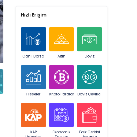
Hızlı Erişim
Canlı Borsa
Altın
Döviz
Hisseler
Kripto Paralar
Döviz Çevirici
KAP
Ekonomik
Faiz Getirisi
Haberleri
Takvim
Hesapla