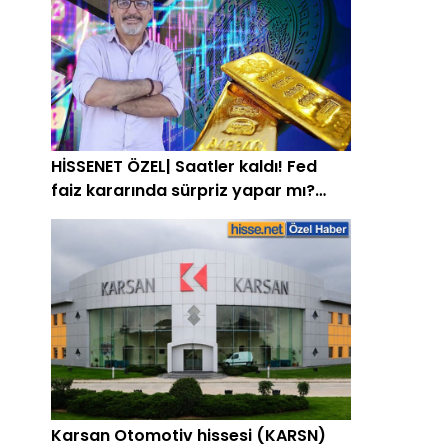
HİSSENET ÖZEL| Saatler kaldı! Fed
faiz kararında sürpriz yapar mı?
Altına etkisi ne olur? Uzman isim
açıkladı
Karsan Otomotiv hissesi (KARSN)