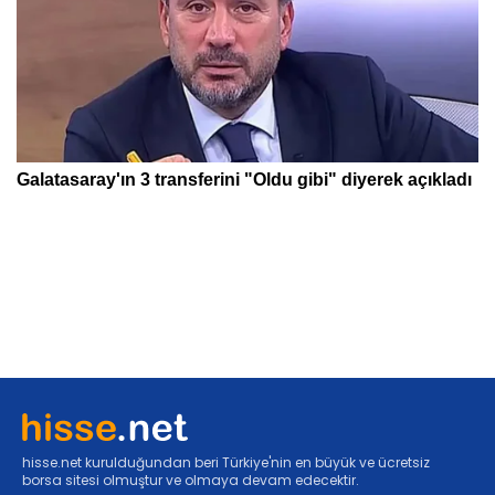
hisse.net kurulduğundan beri Türkiye'nin en büyük ve ücretsiz
borsa sitesi olmuştur ve olmaya devam edecektir.