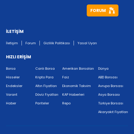
FORUM
İLETİŞİM
İletişim
Forum
Gizlilik Politikası
Yasal Uyarı
HIZLI ERİŞİM
Borsa
Canlı Borsa
Amerikan Borsaları
Dünya
Hisseler
Kripto Para
Faiz
ABD Borsası
Endeksler
Altın Fiyatları
Ekonomik Takvim
Avrupa Borsası
Varant
Döviz Fiyatları
KAP Haberleri
Asya Borsası
Haber
Pariteler
Repo
Türkiye Borsası
Akaryakıt Fiyatları