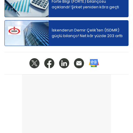
Forte Bilgi (FORTE) bilançosu
açıklandı! Şirket yeniden kâra geçti
İskenderun Demir Çelik'ten (ISDMR)
güçlü bilanço! Net kâr yüzde 203 arttı