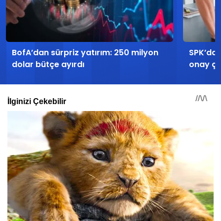
BofA’dan sürpriz yatırım: 250 milyon
SPK’dan
dolar bütçe ayırdı
onay çı