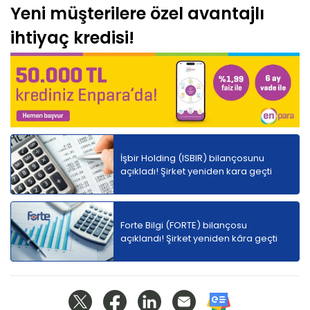
Yeni müşterilere özel avantajlı
ihtiyaç kredisi!
İşbir Holding (ISBIR) bilançosunu
açıkladı! Şirket yeniden kara geçti
Forte Bilgi (FORTE) bilançosu
açıklandı! Şirket yeniden kâra geçti