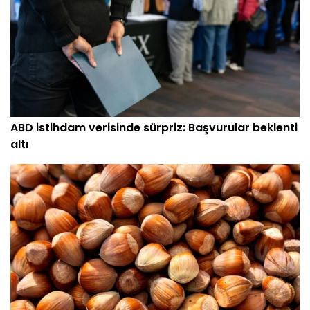
ABD istihdam verisinde sürpriz: Başvurular beklenti
altı