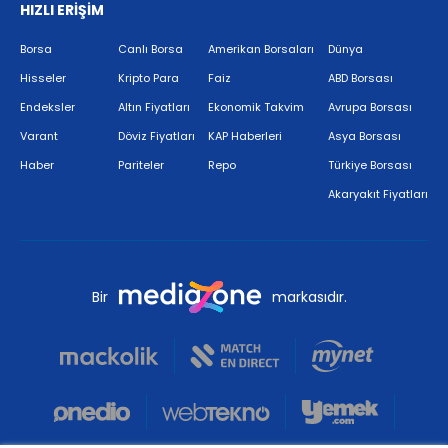
HIZLI ERİŞİM
Borsa
Canlı Borsa
Amerikan Borsaları
Dünya
Hisseler
Kripto Para
Faiz
ABD Borsası
Endeksler
Altın Fiyatları
Ekonomik Takvim
Avrupa Borsası
Varant
Döviz Fiyatları
KAP Haberleri
Asya Borsası
Haber
Pariteler
Repo
Türkiye Borsası
Akaryakıt Fiyatları
Bir
markasıdır.