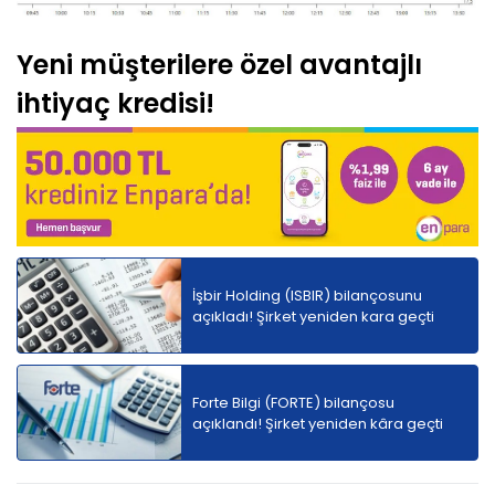
Yeni müşterilere özel avantajlı
ihtiyaç kredisi!
İşbir Holding (ISBIR) bilançosunu
açıkladı! Şirket yeniden kara geçti
Forte Bilgi (FORTE) bilançosu
açıklandı! Şirket yeniden kâra geçti