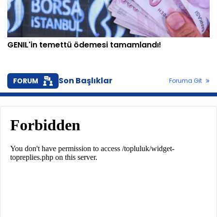
GENIL'in temettü ödemesi tamamlandı!
Son Başlıklar
FORUM
Foruma Git