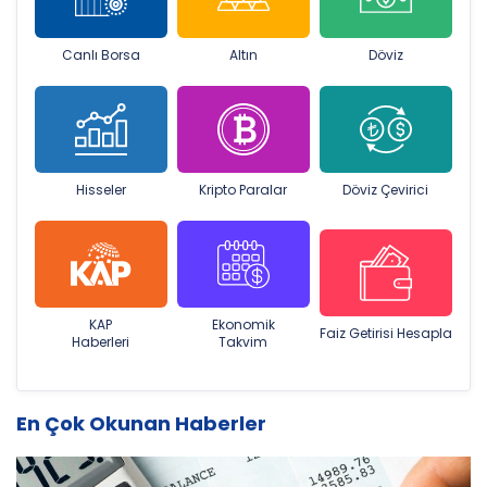
Canlı Borsa
Altın
Döviz
Hisseler
Kripto Paralar
Döviz Çevirici
KAP
Ekonomik
Faiz Getirisi Hesapla
Haberleri
Takvim
En Çok Okunan Haberler