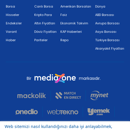
Borsa
Canlı Borsa
Amerikan Borsaları
Dünya
Hisseler
Kripto Para
Faiz
ABD Borsası
Endeksler
Altın Fiyatları
Ekonomik Takvim
Avrupa Borsası
Varant
Döviz Fiyatları
KAP Haberleri
Asya Borsası
Haber
Pariteler
Repo
Türkiye Borsası
Akaryakıt Fiyatları
Bir
markasıdır.