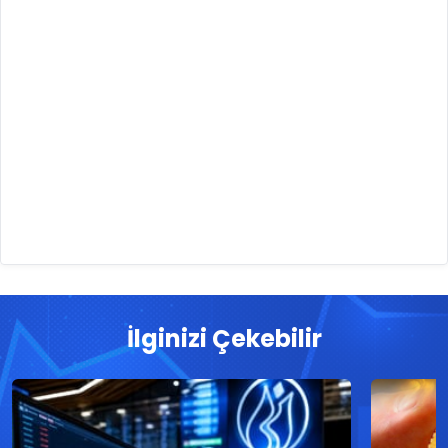
İlginizi Çekebilir