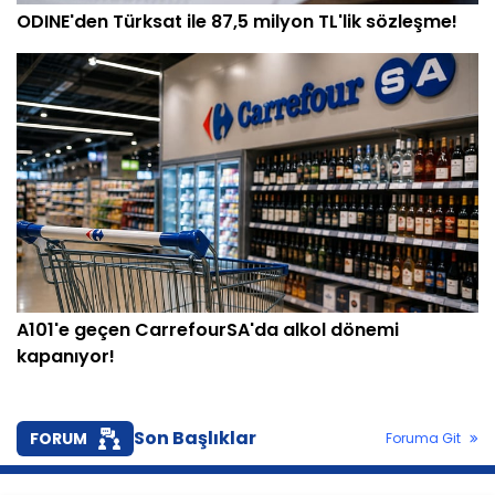
ODINE'den Türksat ile 87,5 milyon TL'lik sözleşme!
A101'e geçen CarrefourSA'da alkol dönemi
kapanıyor!
Son Başlıklar
FORUM
Foruma Git