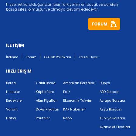
hisse.net kurulduğundan beri Türkiye'nin en büyük ve ücretsiz
borsa sitesi olmuştur ve olmaya devam edecektir.
FORUM
İLETİŞİM
İletişim
Forum
Gizlilik Politikası
Yasal Uyarı
HIZLI ERİŞİM
Borsa
Canlı Borsa
Amerikan Borsaları
Dünya
Hisseler
Kripto Para
Faiz
ABD Borsası
Endeksler
Altın Fiyatları
Ekonomik Takvim
Avrupa Borsası
Varant
Döviz Fiyatları
KAP Haberleri
Asya Borsası
Haber
Pariteler
Repo
Türkiye Borsası
Akaryakıt Fiyatları