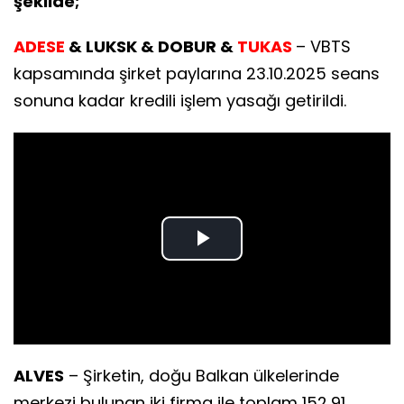
şekilde;
ADESE
& LUKSK & DOBUR &
TUKAS
– VBTS
kapsamında şirket paylarına 23.10.2025 seans
sonuna kadar kredili işlem yasağı getirildi.
Play
Video
ALVES
– Şirketin, doğu Balkan ülkelerinde
merkezi bulunan iki firma ile toplam 152,91