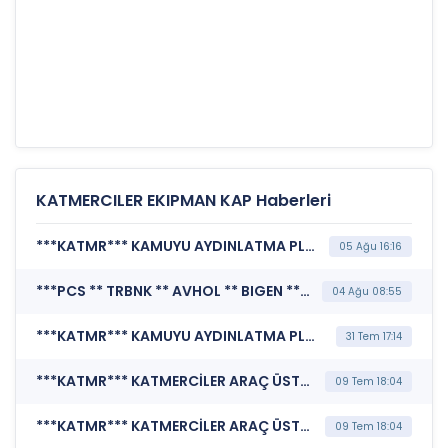
KATMERCILER EKIPMAN KAP Haberleri
***KATMR*** KAMUYU AYDINLATMA PLATFORMU (Pay Alım Satım Bildirimi)
05 Ağu 16:16
***PCS ** TRBNK ** AVHOL ** BIGEN ** FORMT ** KRTEK ** PASEU ** PRY ** TAE ** KATMR ** KTLEV ** BRKSN ** PKZ*** KAMUYU AYDINLATMA PLATFORMU (Kamuyu Aydınlatma Platformu Duyurusu)
04 Ağu 08:55
***KATMR*** KAMUYU AYDINLATMA PLATFORMU (Pay Alım Satım Bildirimi)
31 Tem 17:14
***KATMR*** KATMERCİLER ARAÇ ÜSTÜ EKİPMAN SANAYİ VE TİCARET A.Ş. (Şirket Genel Bilgi Formu)
09 Tem 18:04
***KATMR*** KATMERCİLER ARAÇ ÜSTÜ EKİPMAN SANAYİ VE TİCARET A.Ş. (Özel Durum Açıklaması (Genel))
09 Tem 18:04