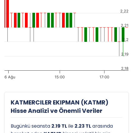
2,22
2,21
2,2
2,19
2,18
6 Ağu
15:00
17:00
KATMERCILER EKIPMAN (KATMR)
Hisse Analizi ve Önemli Veriler
Bugünkü seansta
2.19 TL
ile
2.23 TL
arasında