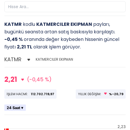
KATMR
kodlu
KATMERCILER EKIPMAN
payları,
bugünkü seansta artan satış baskısıyla karşılaştı.
-0,45 %
oranında değer kaybeden hissenin güncel
fiyatı
2,21 TL
olarak işlem görüyor.
KATMERCILER EKIPMAN
2,21
(-0,45 %)
İŞLEM HACMİ:
112.702.719,97
YILLIK DEĞİŞİM:
%-20,79
24 Saat ▾
2,23