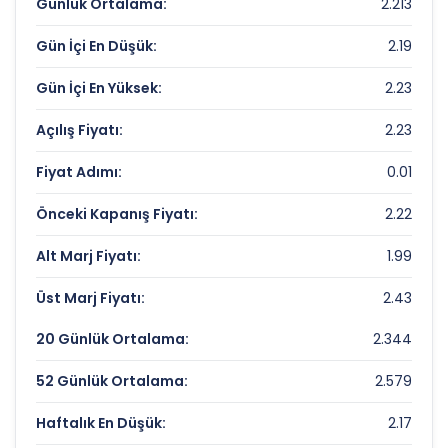
KATMERCILER EKIPMAN Değerleme
Günlük Ortalama:
2.213
Çarpanları
Gün İçi En Düşük:
2.19
Fiyat/Kazanç (F/K):
5.3
Gün İçi En Yüksek:
2.23
Piyasa Değeri/Defter Değeri (PD/DD):
0.48
Açılış Fiyatı:
2.23
KATMERCILER EKIPMAN Rekorlar ve
Fiyat Adımı:
0.01
Önemli Seviyeler
Önceki Kapanış Fiyatı:
2.22
Bugün Gördüğü En Yüksek Fiyat:
2.23 TL
Alt Marj Fiyatı:
1.99
Son 1 Yılın Zirvesi:
4.2 TL
Üst Marj Fiyatı:
2.43
Son 1 Yılın Dibi:
2.17 TL
20 Günlük Ortalama:
2.344
52 Günlük Ortalama:
2.579
Haftalık En Düşük:
2.17