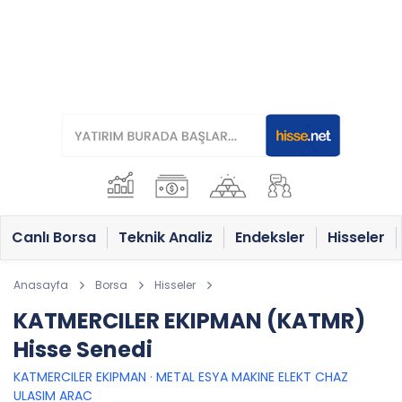
Canlı Borsa
Teknik Analiz
Endeksler
Hisseler
Anasayfa
Borsa
Hisseler
KATMERCILER EKIPMAN (KATMR)
Hisse Senedi
KATMERCILER EKIPMAN
·
METAL ESYA MAKINE ELEKT CHAZ
ULASIM ARAC