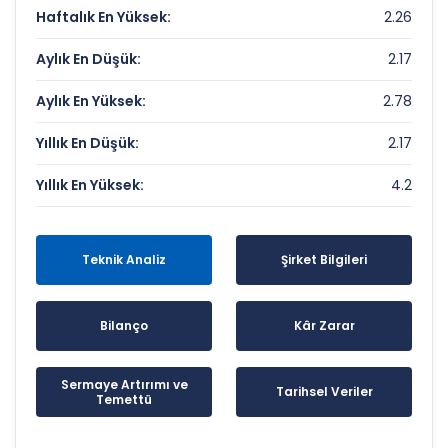
Haftalık En Yüksek:
2.26
Aylık En Düşük:
2.17
Aylık En Yüksek:
2.78
Yıllık En Düşük:
2.17
Yıllık En Yüksek:
4.2
Teknik Analiz
Şirket Bilgileri
Bilanço
Kâr Zarar
Sermaye Artırımı ve
Tarihsel Veriler
Temettü