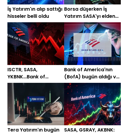
İş Yatırım'ın alıp sattığı
Borsa düşerken İş
hisseler belli oldu
Yatırım SASA'yı elden
çıkarmaya devam etti
ISCTR, SASA,
Bank of America'nın
YKBNK...Bank of
(BofA) bugün aldığı ve
America'nın (BofA)
sattığı hisseler!
elden çıkardığı hisseler
belli oldu
Tera Yatırım'ın bugün
SASA, GSRAY, AKBNK: