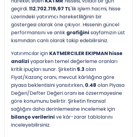
hareket eden
KATMR
hissesi, volatil bir gün
geçirdi.
112.702.719,97 TL
'lik işlem hacmi, hisse
üzerindeki yatırımcı hareketliliğinin bir
göstergesi olarak öne çıkıyor. Hissenin güncel
performansını ve anlık
grafiğini
sayfamızın üst
kısmından canlı olarak takip edebilirsiniz.
Yatırımcılar için
KATMERCILER EKIPMAN hisse
analizi
yaparken temel değerleme oranları
kritik ipuçları sunar. Şirketin
5.3
olan
Fiyat/Kazanç oranı, mevcut kârlılığına göre
piyasa beklentisini yansıtırken,
0.48
olan Piyasa
Değeri/Defter Değeri oranı ise özsermayesine
göre konumunu belirtir. Şirketin finansal
sağlığını daha derinlemesine incelemek için
bilanço verilerini
ve kâr-zarar tablolarını
inceleyebilirsiniz.