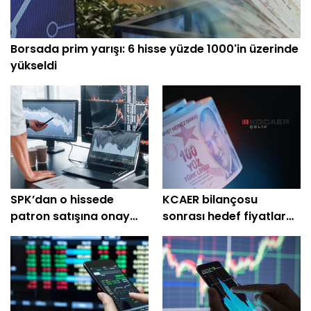
Borsada prim yarışı: 6 hisse yüzde 1000'in üzerinde
yükseldi
SPK’dan o hissede
KCAER bilançosu
patron satışına onay
sonrası hedef fiyatlar
çıkmadı
peş peşe geldi