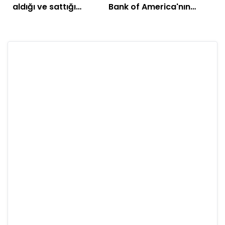
aldığı ve sattığı
Bank of America'nın
hisseler
(BofA) bu hafta aldığı
hisseler