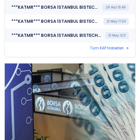
***KATMR*** BORSA İSTANBUL BISTECH DEVRE KESİCİ UYGULAMASI (Pay Bazında Devre Kesici Bildirimi)
26 Haz 15:49
***KATMR*** BORSA İSTANBUL BISTECH DEVRE KESİCİ UYGULAMASI (Pay Bazında Devre Kesici Bildirimi)
21 May 17:24
***KATMR*** BORSA İSTANBUL BISTECH DEVRE KESİCİ UYGULAMASI (Pay Bazında Devre Kesici Bildirimi)
13 May 12:11
Tüm KAP Haberleri