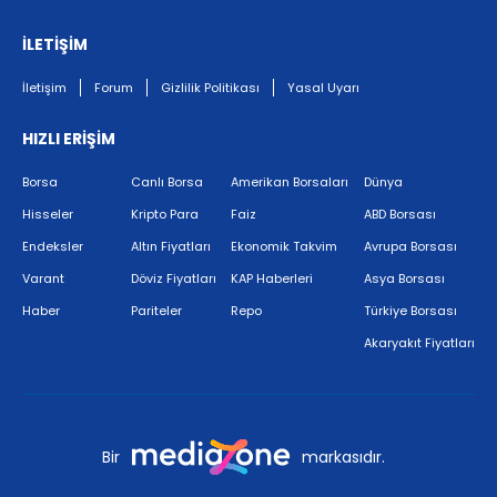
İLETİŞİM
İletişim
Forum
Gizlilik Politikası
Yasal Uyarı
HIZLI ERİŞİM
Borsa
Canlı Borsa
Amerikan Borsaları
Dünya
Hisseler
Kripto Para
Faiz
ABD Borsası
Endeksler
Altın Fiyatları
Ekonomik Takvim
Avrupa Borsası
Varant
Döviz Fiyatları
KAP Haberleri
Asya Borsası
Haber
Pariteler
Repo
Türkiye Borsası
Akaryakıt Fiyatları
Bir
markasıdır.