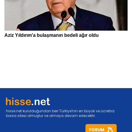
hisse.net kurulduğundan beri Türkiye'nin en büyük ve ücretsiz
borsa sitesi olmuştur ve olmaya devam edecektir.
FORUM