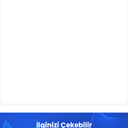
İlginizi Çekebilir