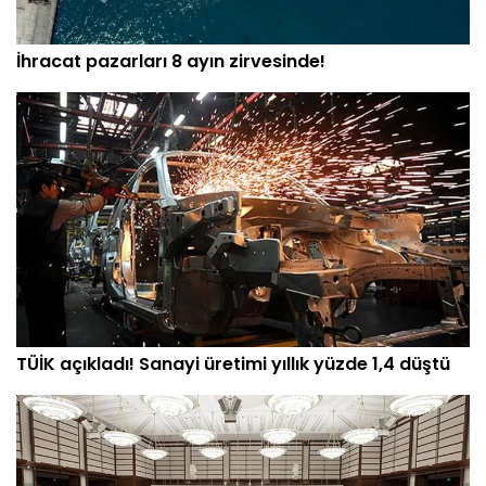
İhracat pazarları 8 ayın zirvesinde!
TÜİK açıkladı! Sanayi üretimi yıllık yüzde 1,4 düştü