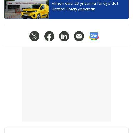
Alman devi 26 yıl sonra Türkiye'de!
Üretimi Tofaş yapacak