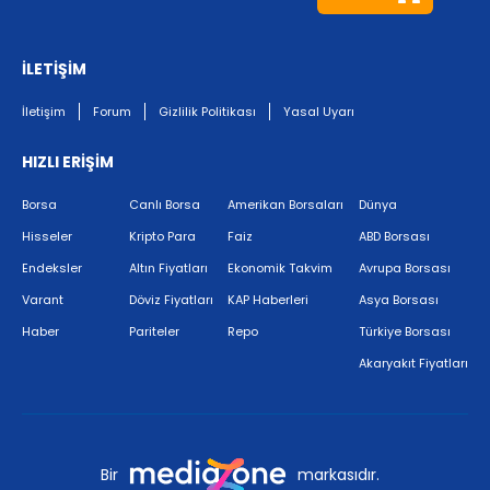
İLETİŞİM
İletişim
Forum
Gizlilik Politikası
Yasal Uyarı
HIZLI ERİŞİM
Borsa
Canlı Borsa
Amerikan Borsaları
Dünya
Hisseler
Kripto Para
Faiz
ABD Borsası
Endeksler
Altın Fiyatları
Ekonomik Takvim
Avrupa Borsası
Varant
Döviz Fiyatları
KAP Haberleri
Asya Borsası
Haber
Pariteler
Repo
Türkiye Borsası
Akaryakıt Fiyatları
Bir
markasıdır.