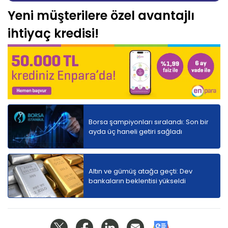
Yeni müşterilere özel avantajlı
ihtiyaç kredisi!
Borsa şampiyonları sıralandı: Son bir
ayda üç haneli getiri sağladı
Altın ve gümüş atağa geçti: Dev
bankaların beklentisi yükseldi