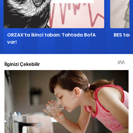
ORZAX’ta ikinci taban: Tahtada BofA
BES tari
var!