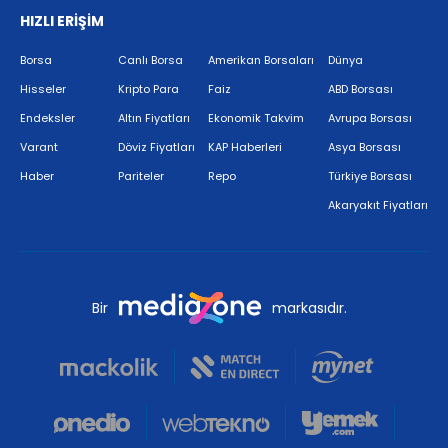
HIZLI ERİŞİM
Borsa
Canlı Borsa
Amerikan Borsaları
Dünya
Hisseler
Kripto Para
Faiz
ABD Borsası
Endeksler
Altın Fiyatları
Ekonomik Takvim
Avrupa Borsası
Varant
Döviz Fiyatları
KAP Haberleri
Asya Borsası
Haber
Pariteler
Repo
Türkiye Borsası
Akaryakıt Fiyatları
Bir
markasıdır.