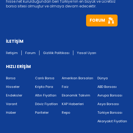
hisse.net kurulduğundan beri Türkiye'nin en büyük ve ücretsiz
borsa sitesi olmuştur ve olmaya devam edecektir.
FORUM
İLETİŞİM
İletişim
Forum
Gizlilik Politikası
Yasal Uyarı
HIZLI ERİŞİM
Borsa
Canlı Borsa
Amerikan Borsaları
Dünya
Hisseler
Kripto Para
Faiz
ABD Borsası
Endeksler
Altın Fiyatları
Ekonomik Takvim
Avrupa Borsası
Varant
Döviz Fiyatları
KAP Haberleri
Asya Borsası
Haber
Pariteler
Repo
Türkiye Borsası
Akaryakıt Fiyatları