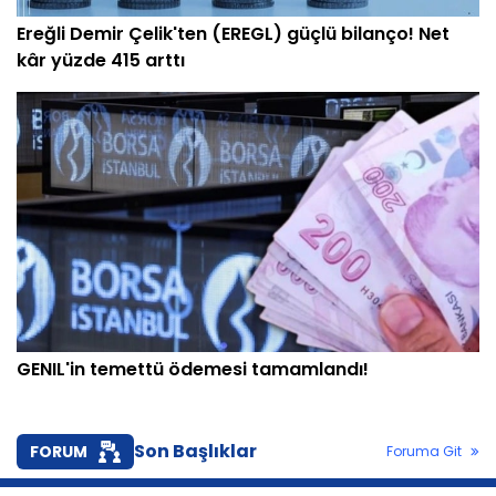
Ereğli Demir Çelik'ten (EREGL) güçlü bilanço! Net
kâr yüzde 415 arttı
GENIL'in temettü ödemesi tamamlandı!
Son Başlıklar
FORUM
Foruma Git