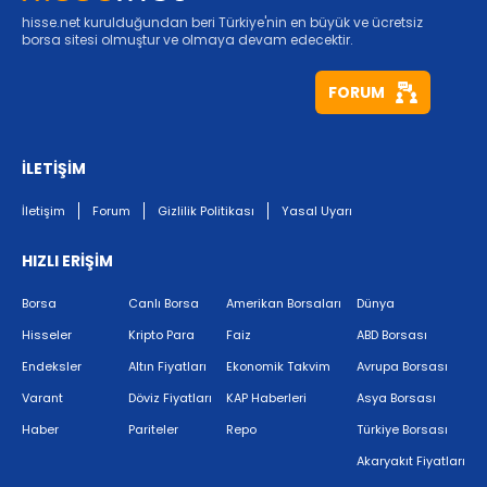
hisse.net kurulduğundan beri Türkiye'nin en büyük ve ücretsiz
borsa sitesi olmuştur ve olmaya devam edecektir.
FORUM
İLETİŞİM
İletişim
Forum
Gizlilik Politikası
Yasal Uyarı
HIZLI ERİŞİM
Borsa
Canlı Borsa
Amerikan Borsaları
Dünya
Hisseler
Kripto Para
Faiz
ABD Borsası
Endeksler
Altın Fiyatları
Ekonomik Takvim
Avrupa Borsası
Varant
Döviz Fiyatları
KAP Haberleri
Asya Borsası
Haber
Pariteler
Repo
Türkiye Borsası
Akaryakıt Fiyatları