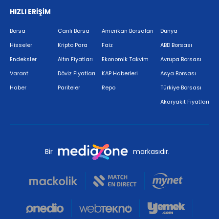
HIZLI ERİŞİM
Borsa
Canlı Borsa
Amerikan Borsaları
Dünya
Hisseler
Kripto Para
Faiz
ABD Borsası
Endeksler
Altın Fiyatları
Ekonomik Takvim
Avrupa Borsası
Varant
Döviz Fiyatları
KAP Haberleri
Asya Borsası
Haber
Pariteler
Repo
Türkiye Borsası
Akaryakıt Fiyatları
Bir
markasıdır.