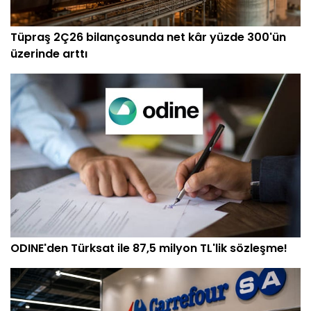
Tüpraş 2Ç26 bilançosunda net kâr yüzde 300'ün
üzerinde arttı
ODINE'den Türksat ile 87,5 milyon TL'lik sözleşme!