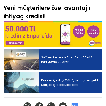
Yeni müşterilere özel avantajlı
ihtiyaç kredisi!
SAY Yenilenebilir Enerji'nin (SAYAS)
kârı yüzde 23 arttı!
Kocaer Çelik (KCAER) bilançosu geldi!
Satışlar geriledi, kar arttı