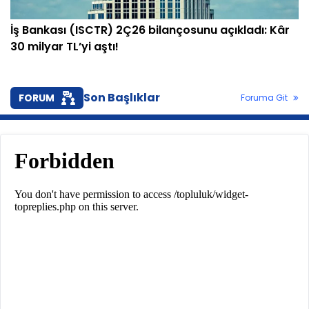
İş Bankası (ISCTR) 2Ç26 bilançosunu açıkladı: Kâr
30 milyar TL’yi aştı!
Son Başlıklar
FORUM
Foruma Git