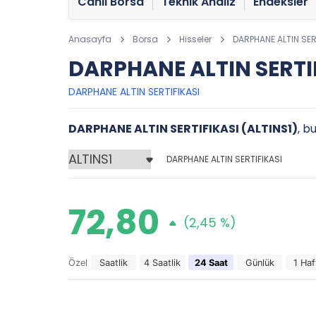
Canlı Borsa
Teknik Analiz
Endeksler
Anasayfa
Borsa
Hisseler
DARPHANE ALTIN SER
DARPHANE ALTIN SERTIF
DARPHANE ALTIN SERTIFIKASI
DARPHANE ALTIN SERTIFIKASI (ALTINS1)
, b
DARPHANE ALTIN SERTIFIKASI
72,80
(2,45 %)
Özel
Saatlik
4 Saatlik
24 Saat
Günlük
1 Haf