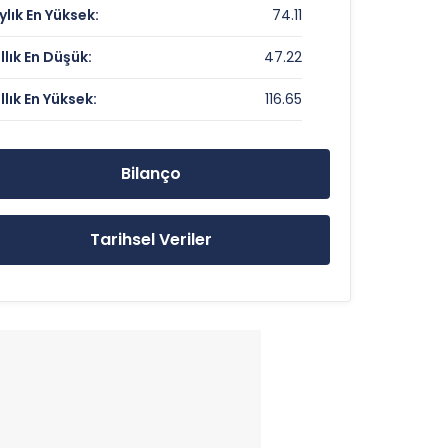
ylık En Yüksek:
74.11
-
ıllık En Düşük:
47.22
ıllık En Yüksek:
116.65
74.11 TL
116.65 TL
Bilanço
47.22 TL
Tarihsel Veriler