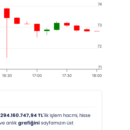
74
73
72
71
16:30
17:00
17:30
18:00
.294.160.747,94 TL
'lik işlem hacmi, hisse
 ve anlık
grafiğini
sayfamızın üst