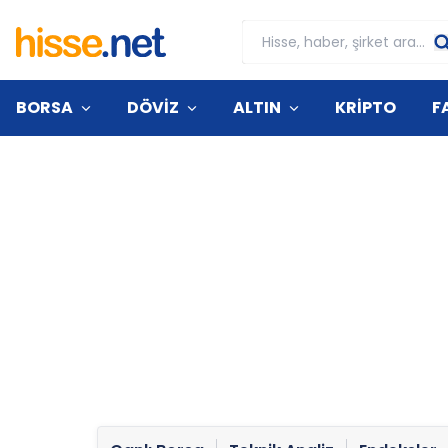
BORSA
DÖVİZ
ALTIN
KRİPTO
F