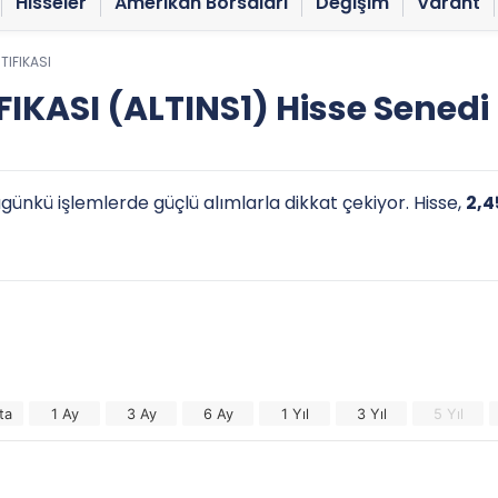
Hisseler
Amerikan Borsaları
Değişim
Varant
TIFIKASI
IKASI (ALTINS1) Hisse Senedi
ugünkü işlemlerde güçlü alımlarla dikkat çekiyor. Hisse,
2,4
ta
1 Ay
3 Ay
6 Ay
1 Yıl
3 Yıl
5 Yıl