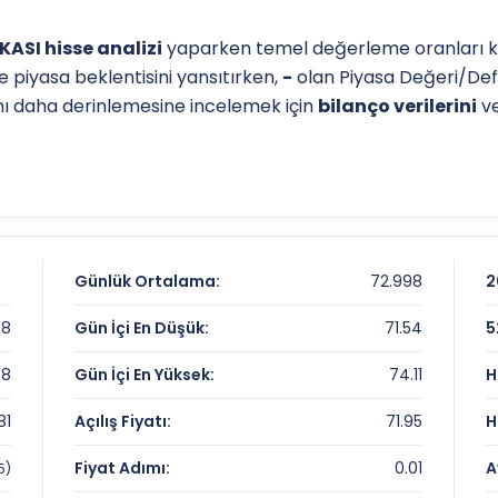
ASI hisse analizi
yaparken temel değerleme oranları krit
e piyasa beklentisini yansıtırken,
-
olan Piyasa Değeri/Def
ğını daha derinlemesine incelemek için
bilanço verilerini
ve
l destek-direnç seviyelerini anlamak için
teknik analiz
gös
TL
olan dip seviyesi, analistlerin
hedef fiyat
belirlemelerind
teknik analiz sayfamızdan
ulaşabilirsiniz.
 Getiri Karnesi
Günlük Ortalama:
72.998
2
.8
Gün İçi En Düşük:
71.54
5
.8
Gün İçi En Yüksek:
74.11
H
81
Açılış Fiyatı:
71.95
H
eme Çarpanları
Fiyat Adımı:
0.01
A
5)