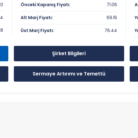
00
Önceki Kapanış Fiyatı:
71.06
A
94
Alt Marj Fiyatı:
69.16
Y
r ve Önemli Seviyeler
.8
Üst Marj Fiyatı:
76.44
Y
Şirket Bilgileri
Sermaye Artırımı ve Temettü