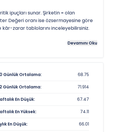
ik ipuçları sunar. Şirketin
-
olan
ter Değeri oranı ise özsermayesine göre
 kâr-zarar tablolarını inceleyebilirsiniz.
tergeleri önemli bir araçtır. Hissenin
Devamını Oku
e referans noktaları olarak kullanılır.
0 Günlük Ortalama:
68.75
72,80 TL
2 Günlük Ortalama:
71.914
2,45%
aftalık En Düşük:
67.47
%-25,86
aftalık En Yüksek:
74.11
ylık En Düşük:
66.01
Veri Yok