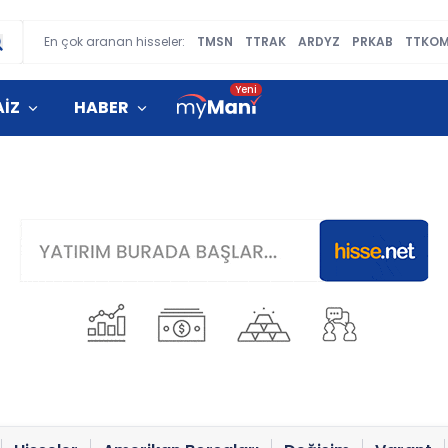
En çok aranan hisseler:
TMSN
TTRAK
ARDYZ
PRKAB
TTKO
AİZ
HABER