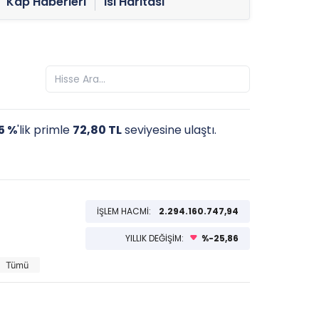
Kap Haberleri
Isı Haritası
5 %
'lik primle
72,80 TL
seviyesine ulaştı.
İŞLEM HACMİ:
2.294.160.747,94
YILLIK DEĞİŞİM:
%-25,86
Tümü