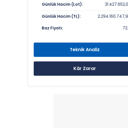
Günlük Hacim (Lot):
31.427.652,
Piyasa Değeri/Defter Değeri (PD/DD):
Günlük Hacim (TL):
2.294.160.747,
DARPHANE ALTIN SERTIFIKASI Rekorla
Baz Fiyatı:
72
Bugün Gördüğü En Yüksek Fiyat:
Son 1 Yılın Zirvesi:
Teknik Analiz
Son 1 Yılın Dibi:
Kâr Zarar