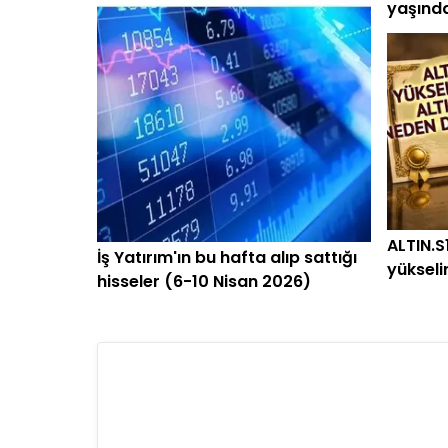
yaşınd
ALTIN.S1
İş Yatırım'ın bu hafta alıp sattığı
yüksel
hisseler (6-10 Nisan 2026)
Darphan
dakika 