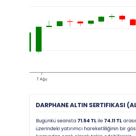
7 Ağu
DARPHANE ALTIN SERTIFIKASI (ALT
Bugünkü seansta
71.54 TL
ile
74.11 TL
arası
üzerindeki yatırımcı hareketliliğinin bir g