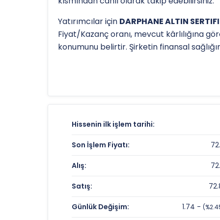
kısmından canlı olarak takip edebilirsiniz.
Yatırımcılar için
DARPHANE ALTIN SERTIFIK
Fiyat/Kazanç oranı, mevcut kârlılığına gör
konumunu belirtir. Şirketin finansal sağlı
Hissenin uzun vadeli trendini ve potansiye
116.65 TL
olan 52 haftalık zirvesi ve
47.22 
ALTINS1
için detaylı indikatör analizlerine
DARPHANE ALTIN SERTIFIKASI Fiyat ve
Hissenin ilk işlem tarihi:
Anlık Fiyat:
Son İşlem Fiyatı:
72
Günlük Değişim:
Alış:
72
Yıllık Getiri:
Satış:
72.
DARPHANE ALTIN SERTIFIKASI Değerl
Günlük Değişim:
1.74 -
(%2.4
Fiyat/Kazanç (F/K):