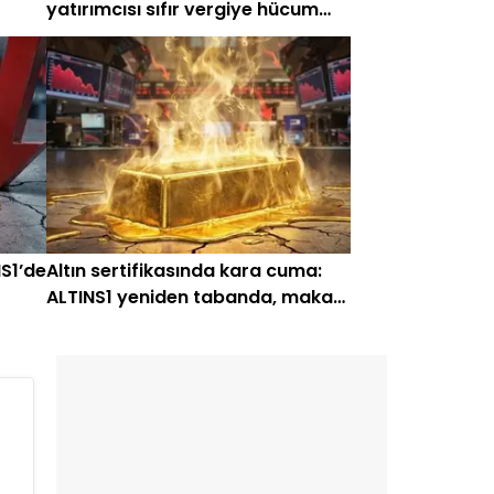
yatırımcısı sıfır vergiye hücum
etti! Stopaj, kuyruk yok; tavan
var
S1’de
Altın sertifikasında kara cuma:
ALTINS1 yeniden tabanda, makas
kapanıyor!