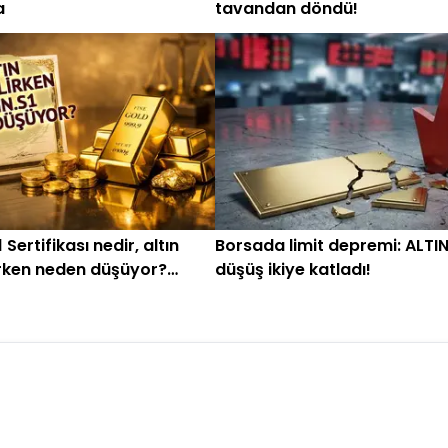
a
tavandan döndü!
 Sertifikası nedir, altın
Borsada limit depremi: ALTIN
irken neden düşüyor?
düşüş ikiye katladı!
e Altın Sertifikası son
gelişmeleri