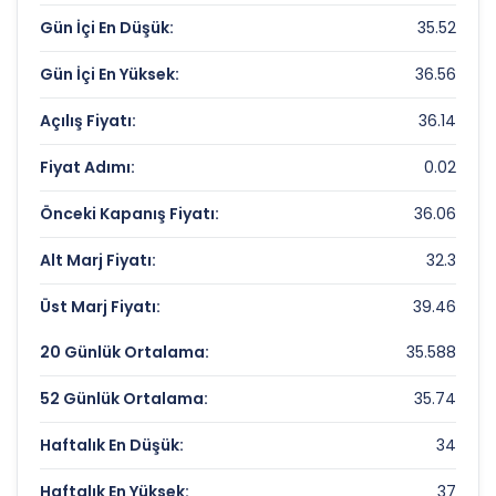
Gün İçi En Düşük:
35.52
Piyasa Değeri/Defter Değeri (PD/DD):
4.27
Gün İçi En Yüksek:
36.56
BATICIM CIMENTO Rekorlar ve Önemli
Seviyeler
Açılış Fiyatı:
36.14
Fiyat Adımı:
0.02
Bugün Gördüğü En Yüksek Fiyat:
36.56 TL
Son 1 Yılın Zirvesi:
40 TL
Önceki Kapanış Fiyatı:
36.06
Son 1 Yılın Dibi:
13.44 TL
Alt Marj Fiyatı:
32.3
Üst Marj Fiyatı:
39.46
20 Günlük Ortalama:
35.588
52 Günlük Ortalama:
35.74
Haftalık En Düşük:
34
Haftalık En Yüksek:
37