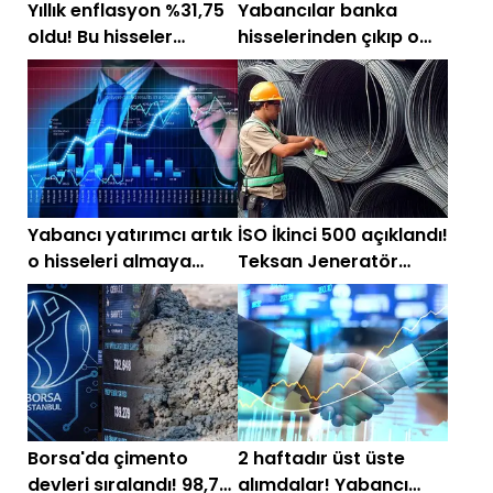
Yıllık enflasyon %31,75
Yabancılar banka
oldu! Bu hisseler
hisselerinden çıkıp o
yatırımcısına kat kat
hisselere yöneldi!
kazandırdı
Yabancı yatırımcı artık
İSO İkinci 500 açıklandı!
o hisseleri almaya
Teksan Jeneratör
başladı
zirvenin yeni sahibi
oldu
Borsa'da çimento
2 haftadır üst üste
devleri sıralandı! 98,7
alımdalar! Yabancı