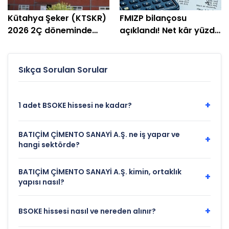
Kütahya Şeker (KTSKR)
FMIZP bilançosu
2026 2Ç döneminde
açıklandı! Net kâr yüzde
zarar etti
239 arttı
Sıkça Sorulan Sorular
+
1 adet BSOKE hissesi ne kadar?
BATIÇİM ÇİMENTO SANAYİ A.Ş. ne iş yapar ve
+
hangi sektörde?
BATIÇİM ÇİMENTO SANAYİ A.Ş. kimin, ortaklık
+
yapısı nasıl?
+
BSOKE hissesi nasıl ve nereden alınır?