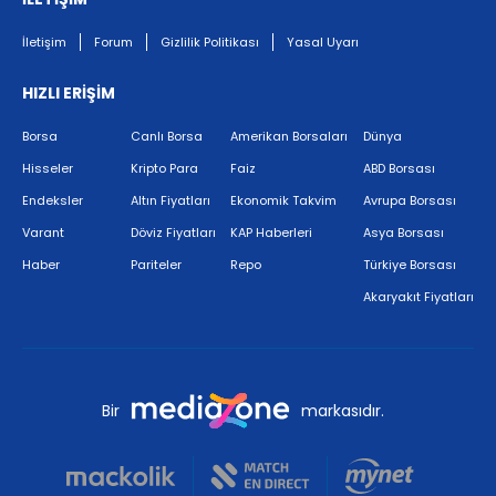
İletişim
Forum
Gizlilik Politikası
Yasal Uyarı
HIZLI ERİŞİM
Borsa
Canlı Borsa
Amerikan Borsaları
Dünya
Hisseler
Kripto Para
Faiz
ABD Borsası
Endeksler
Altın Fiyatları
Ekonomik Takvim
Avrupa Borsası
Varant
Döviz Fiyatları
KAP Haberleri
Asya Borsası
Haber
Pariteler
Repo
Türkiye Borsası
Akaryakıt Fiyatları
Bir
markasıdır.