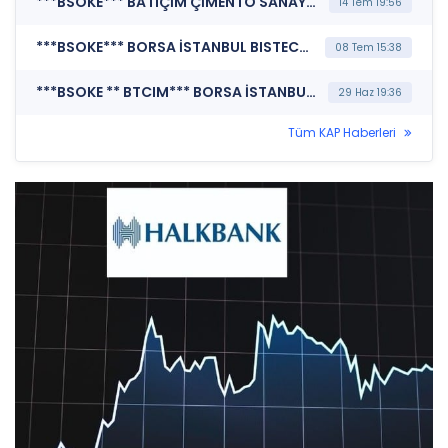
***BSOKE*** BATIÇİM ÇİMENTO SANAYİ A.Ş. (Şirket Genel Bilgi Formu)
14 Tem 19:56
***BSOKE*** BORSA İSTANBUL BISTECH DEVRE KESİCİ UYGULAMASI (Pay Bazında Devre Kesici Bildirimi)
08 Tem 15:38
***BSOKE ** BTCIM*** BORSA İSTANBUL A.Ş. (BISTECH Pay Piyasası Alım Satım Sistemi Duyurusu)
29 Haz 19:36
Tüm KAP Haberleri