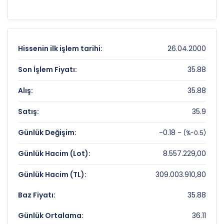
destek-direnç seviyelerini anlamak için
teknik
analiz
göstergeleri önemli bir araçtır. Hissenin
40 TL
olan 52 haftalık zirvesi ve
13.44 TL
olan
dip seviyesi, analistlerin
hedef fiyat
Hissenin ilk işlem tarihi:
26.04.2000
belirlemelerinde referans noktaları olarak
kullanılır.
BSOKE
için detaylı indikatör
Son İşlem Fiyatı:
35.88
analizlerine
teknik analiz sayfamızdan
Alış:
35.88
ulaşabilirsiniz.
Satış:
35.9
BATICIM CIMENTO Fiyat ve Getiri Karnesi
Günlük Değişim:
-0.18 -
(%-0.5)
Anlık Fiyat:
35,88 TL
Günlük Hacim (Lot):
8.557.229,00
Günlük Değişim:
-0,50%
Günlük Hacim (TL):
309.003.910,80
Yıllık Getiri:
%120,12
Baz Fiyatı:
35.88
BATICIM CIMENTO Değerleme Çarpanları
Günlük Ortalama:
36.11
Fiyat/Kazanç (F/K):
Veri Yok