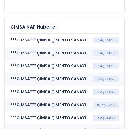
CIMSA KAP Haberleri
***CIMSA*** ÇİMSA ÇİMENTO SANAYİ VE TİCARET A.Ş. (Katılım Finansı İlkeleri Bilgi Formu )
03 Ağu 20:26
***CIMSA*** ÇİMSA ÇİMENTO SANAYİ VE TİCARET A.Ş. (Özel Durum Açıklaması (Genel))
03 Ağu 20:26
***CIMSA*** ÇİMSA ÇİMENTO SANAYİ VE TİCARET A.Ş. (Faaliyet Raporu (Konsolide))
03 Ağu 20:26
***CIMSA*** ÇİMSA ÇİMENTO SANAYİ VE TİCARET A.Ş. (Finansal Rapor)
03 Ağu 20:25
***CIMSA*** ÇİMSA ÇİMENTO SANAYİ VE TİCARET A.Ş. (Sorumluluk Beyanı (Konsolide))
03 Ağu 20:25
***CIMSA*** ÇİMSA ÇİMENTO SANAYİ VE TİCARET A.Ş. (Kurumsal Yönetim Bilgi Formu (Güncelleme) - Yönetim Kurulu-2)
03 Ağu 13:50
***CIMSA*** ÇİMSA ÇİMENTO SANAYİ VE TİCARET A.Ş. (Şirket Genel Bilgi Formu)
03 Ağu 08:05