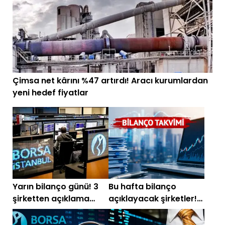
Çimsa net kârını %47 artırdı! Aracı kurumlardan
yeni hedef fiyatlar
Yarın bilanço günü! 3
Bu hafta bilanço
şirketten açıklama
açıklayacak şirketler!
bekleniyor
3-7 ağustos bilançolar