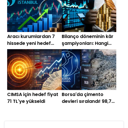
Aracı kurumlardan 7
Bilanço döneminin kâr
hissede yeni hedef
şampiyonları: Hangi
fiyat! %65 potansiyel
şirket ne bekliyor?
getiri
CIMSA için hedef fiyat
Borsa'da çimento
71 TL'ye yükseldi
devleri sıralandı! 98,7
milyar TL ile zirvede