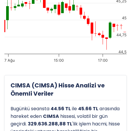
45,25
45
44,75
44,5
7 Ağu
15:00
17:00
CIMSA (CIMSA) Hisse Analizi ve
Önemli Veriler
Bugünkü seansta
44.56 TL
ile
45.66 TL
arasında
hareket eden
CIMSA
hissesi, volatil bir gün
geçirdi.
329.636.288,88 TL
'lik işlem hacmi, hisse