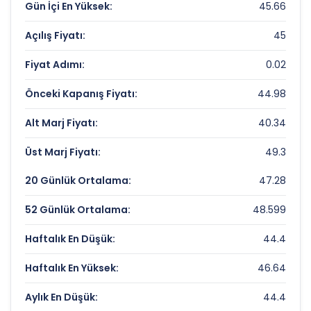
Gün İçi En Yüksek:
45.66
CIMSA Rekorlar ve Önemli Seviyeler
Açılış Fiyatı:
45
Bugün Gördüğü En Yüksek Fiyat:
45.66 TL
Fiyat Adımı:
0.02
Son 1 Yılın Zirvesi:
60 TL
Önceki Kapanış Fiyatı:
44.98
Son 1 Yılın Dibi:
40.55403229 TL
Alt Marj Fiyatı:
40.34
Üst Marj Fiyatı:
49.3
20 Günlük Ortalama:
47.28
52 Günlük Ortalama:
48.599
Haftalık En Düşük:
44.4
Haftalık En Yüksek:
46.64
Aylık En Düşük:
44.4