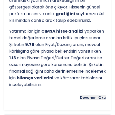
üzerindeki yatırımcı hareketliliğinin bir
göstergesi olarak öne çıkıyor. Hissenin güncel
performansını ve anlık
grafiğini
sayfamızın üst
kısmından canlı olarak takip edebilirsiniz.
Yatırımcılar için
CIMSA hisse analizi
yaparken
temel değerleme oranları kritik ipuçları sunar.
Şirketin
9.76
olan Fiyat/Kazanç oranı, mevcut
kârlılığına göre piyasa beklentisini yansıtırken,
1.13
olan Piyasa Değeri/Defter Değeri oranı ise
özsermayesine göre konumunu belirtir. Şirketin
finansal sağlığını daha derinlemesine incelemek
için
bilanço verilerini
ve kâr-zarar tablolarını
inceleyebilirsiniz.
Hissenin uzun vadeli trendini ve potansiyel
Devamını Oku
destek-direnç seviyelerini anlamak için
teknik
analiz
göstergeleri önemli bir araçtır. Hissenin