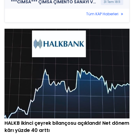
***CIMSA*** ÇİMSA ÇİMENTO SANAYİ VE TİCARET A.Ş. (Özel Durum Açıklaması (Genel))
31 Tem 18:11
Tüm KAP Haberleri
HALKB ikinci çeyrek bilançosu açıklandı! Net dönem
kârı yüzde 40 arttı