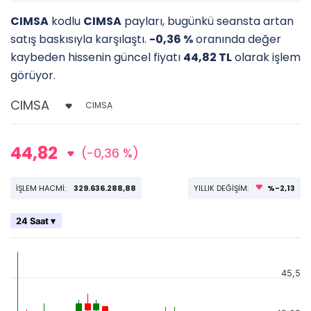
CIMSA
kodlu
CIMSA
payları, bugünkü seansta artan
satış baskısıyla karşılaştı.
-0,36 %
oranında değer
kaybeden hissenin güncel fiyatı
44,82 TL
olarak işlem
görüyor.
CIMSA
44,82
(-0,36 %)
İŞLEM HACMİ:
329.636.288,88
YILLIK DEĞİŞİM:
%-2,13
24 Saat ▾
45,5