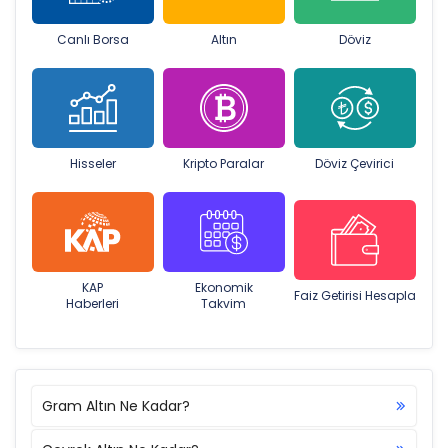
Canlı Borsa
Altın
Döviz
Hisseler
Kripto Paralar
Döviz Çevirici
KAP
Ekonomik
Faiz Getirisi Hesapla
Haberleri
Takvim
Gram Altın Ne Kadar?