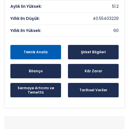
Aylık En Yüksek:
51.2
Yıllık En Düşük:
40.55403229
Yıllık En Yüksek:
60
Teknik Analiz
Şirket Bilgileri
Bilanço
Kâr Zarar
Sermaye Artırımı ve
Tarihsel Veriler
Temettü