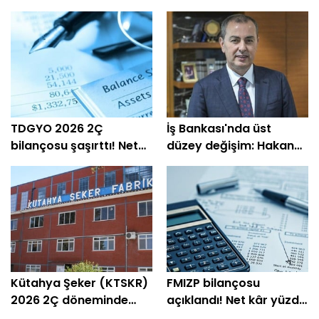
TDGYO 2026 2Ç
İş Bankası'nda üst
bilançosu şaşırttı! Net
düzey değişim: Hakan
kâr yüzde 105 bin arttı
Aran görevini
devrediyor
Kütahya Şeker (KTSKR)
FMIZP bilançosu
2026 2Ç döneminde
açıklandı! Net kâr yüzde
zarar etti
239 arttı