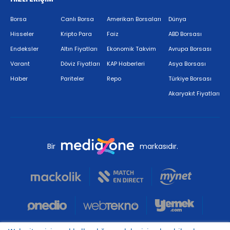
Borsa
Canlı Borsa
Amerikan Borsaları
Dünya
Hisseler
Kripto Para
Faiz
ABD Borsası
Endeksler
Altın Fiyatları
Ekonomik Takvim
Avrupa Borsası
Varant
Döviz Fiyatları
KAP Haberleri
Asya Borsası
Haber
Pariteler
Repo
Türkiye Borsası
Akaryakıt Fiyatları
Bir
markasıdır.