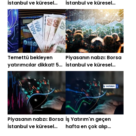
İstanbul ve küresel
İstanbul ve küresel
piyasalarda gün
piyasalarda gün
başlarken (4 Ağustos)
başlarken (29
Temmuz)
Temettü bekleyen
Piyasanın nabzı: Borsa
yatırımcılar dikkat! 5
İstanbul ve küresel
şirket yarın karar
piyasalarda gün
verecek
başlarken (28
Temmuz)
Piyasanın nabzı: Borsa
İş Yatırım'ın geçen
İstanbul ve küresel
hafta en çok alıp
piyasalarda gün
sattığı hisseler belli