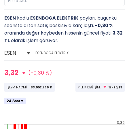
ESEN
kodlu
ESENBOGA ELEKTRIK
payları, bugünkü
seansta artan satış baskısıyla karşılaştı.
-0,30 %
oranında değer kaybeden hissenin güncel fiyatı
3,32
TL
olarak işlem görüyor.
ESENBOGA ELEKTRIK
3,32
(-0,30 %)
İŞLEM HACMİ:
83.952.739,11
YILLIK DEĞİŞİM:
%-25,23
24 Saat ▾
3,35