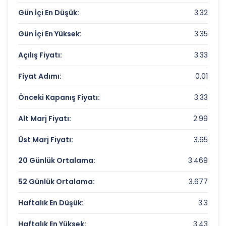
Fiyat/Kazanç (F/K):
Gün İçi En Düşük:
Veri Yok
3.32
Piyasa Değeri/Defter Değeri (PD/DD):
0.5
Gün İçi En Yüksek:
3.35
Açılış Fiyatı:
3.33
ESENBOGA ELEKTRIK Rekorlar ve Önemli
Seviyeler
Fiyat Adımı:
0.01
Bugün Gördüğü En Yüksek Fiyat:
3.35 TL
Önceki Kapanış Fiyatı:
3.33
Son 1 Yılın Zirvesi:
20.3 TL
Alt Marj Fiyatı:
2.99
Son 1 Yılın Dibi:
3.3 TL
Üst Marj Fiyatı:
3.65
20 Günlük Ortalama:
3.469
52 Günlük Ortalama:
3.677
Haftalık En Düşük:
3.3
Haftalık En Yüksek:
3.43