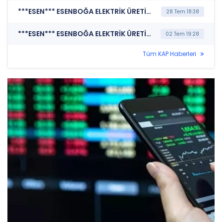
***ESEN*** ESENBOĞA ELEKTRİK ÜRETİM A.Ş. (Bağımsız Denetim Kuruluşunun Belirlenmesi)
28 Tem 18:38
***ESEN*** ESENBOĞA ELEKTRİK ÜRETİM A.Ş. (Kar Payı Dağıtım İşlemlerine İlişkin Bildirim)
02 Tem 19:28
Tüm KAP Haberleri