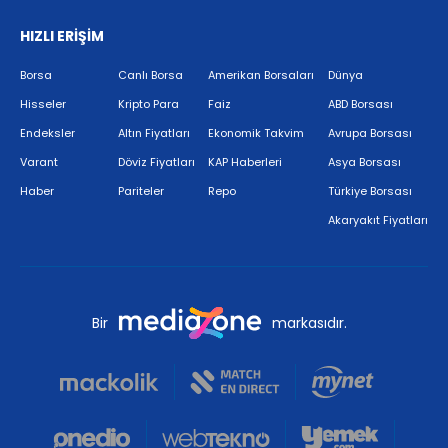
HIZLI ERİŞİM
Borsa
Canlı Borsa
Amerikan Borsaları
Dünya
Hisseler
Kripto Para
Faiz
ABD Borsası
Endeksler
Altın Fiyatları
Ekonomik Takvim
Avrupa Borsası
Varant
Döviz Fiyatları
KAP Haberleri
Asya Borsası
Haber
Pariteler
Repo
Türkiye Borsası
Akaryakıt Fiyatları
Bir
markasıdır.