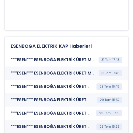
ESENBOGA ELEKTRIK KAP Haberleri
***ESEN*** ESENBOĞA ELEKTRİK ÜRETİM A.Ş. (Bağımsız Denetim Kuruluşunun Belirlenmesi)
31 Tem 17:48
***ESEN*** ESENBOĞA ELEKTRİK ÜRETİM A.Ş. (Genel Kurul İşlemlerine İlişkin Bildirim)
31 Tem 17:46
***ESEN*** ESENBOĞA ELEKTRİK ÜRETİM A.Ş. (Kurumsal Yönetim Bilgi Formu (Güncelleme) - Pay Sahipleri)
29 Tem 16:48
***ESEN*** ESENBOĞA ELEKTRİK ÜRETİM A.Ş. (Bağımsız Denetim Kuruluşunun Belirlenmesi)
29 Tem 15:57
***ESEN*** ESENBOĞA ELEKTRİK ÜRETİM A.Ş. (Kar Payı Dağıtım İşlemlerine İlişkin Bildirim)
29 Tem 15:55
***ESEN*** ESENBOĞA ELEKTRİK ÜRETİM A.Ş. (Genel Kurul İşlemlerine İlişkin Bildirim)
29 Tem 15:53