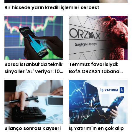
Bir hissede yarın kredili işlemler serbest
Borsa İstanbul’da teknik
Temmuz favorisiydi:
sinyaller 'AL' veriyor: 10
BofA ORZAX’ı tabana
hisselik dev liste
çekti
Bilanço sonrası Kayseri
İş Yatırım'ın en çok alıp