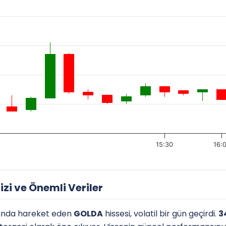
15:30
16:
zi ve Önemli Veriler
ında hareket eden
GOLDA
hissesi, volatil bir gün geçirdi.
3