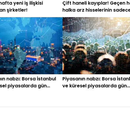
fta yeni iş ilişkisi
Çift haneli kayıplar! Geçen 
an şirketler!
halka arz hisselerinin sadece
yükseldi
ın nabzı: Borsa İstanbul
Piyasanın nabzı: Borsa İstan
sel piyasalarda gün
ve küresel piyasalarda gün
ken (31 Temmuz 2026)
başlarken (28 Temmuz)