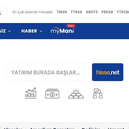
En çok aranan hisseler:
TMSN
TTRAK
ARDYZ
PRKAB
TTKO
AİZ
HABER