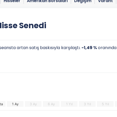
Hisseler
Amerikan Borsaları
Değişim
Varant
isse Senedi
eansta artan satış baskısıyla karşılaştı.
-1,49 %
oranında 
ta
1 Ay
3 Ay
6 Ay
1 Yıl
3 Yıl
5 Yıl