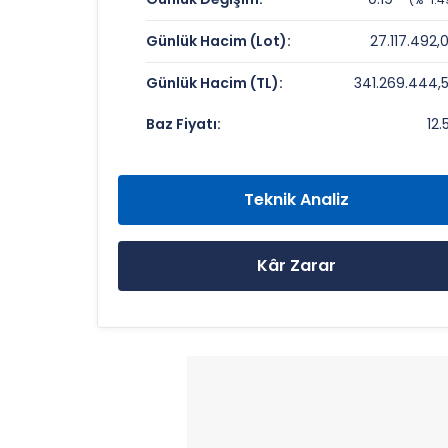
Fiyat/Kazanç (F/K):
Günlük Hacim (Lot):
27.117.492,
Piyasa Değeri/Defter Değeri (PD/DD):
Günlük Hacim (TL):
341.269.444,
GOLDA GIDA Rekorlar ve Önemli Sevi
Baz Fiyatı:
12.
Bugün Gördüğü En Yüksek Fiyat:
Son 1 Yılın Zirvesi:
Teknik Analiz
Son 1 Yılın Dibi:
Kâr Zarar