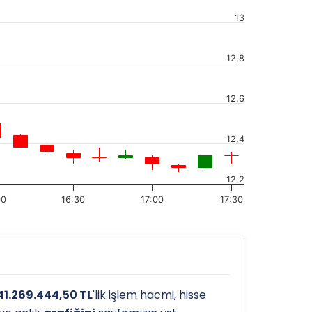
13
12,8
12,6
12,4
12,2
00
16:30
17:00
17:30
41.269.444,50 TL
'lik işlem hacmi, hisse