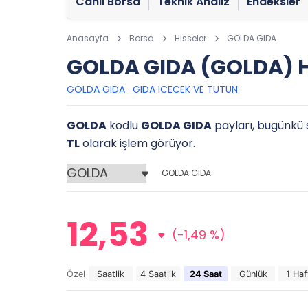
Canlı Borsa
Teknik Analiz
Endeksler
Anasayfa
Borsa
Hisseler
GOLDA GIDA
GOLDA GIDA (GOLDA) H
GOLDA GIDA
·
GIDA ICECEK VE TUTUN
GOLDA
kodlu
GOLDA GIDA
payları, bugünkü s
TL
olarak işlem görüyor.
GOLDA GIDA
12,53
(-1,49 %)
Özel
Saatlik
4 Saatlik
24 Saat
Günlük
1 Haf