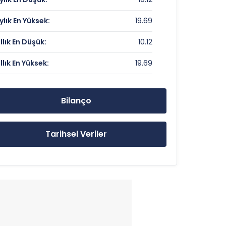
Veri Yok
ylık En Yüksek:
19.69
0
ıllık En Düşük:
10.12
ıllık En Yüksek:
19.69
13.05 TL
19.69 TL
Bilanço
10.12 TL
Tarihsel Veriler