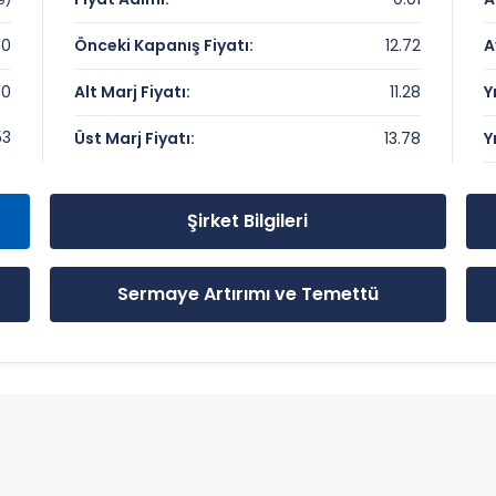
00
Önceki Kapanış Fiyatı:
12.72
A
50
Alt Marj Fiyatı:
11.28
Y
yeler
53
Üst Marj Fiyatı:
13.78
Y
Şirket Bilgileri
Sermaye Artırımı ve Temettü