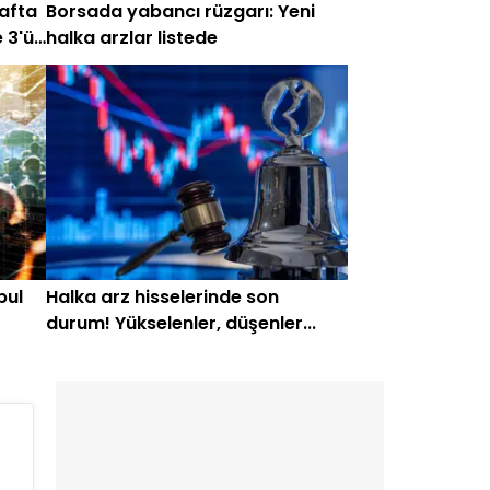
hafta
Borsada yabancı rüzgarı: Yeni
 3'ü
halka arzlar listede
bul
Halka arz hisselerinde son
durum! Yükselenler, düşenler...