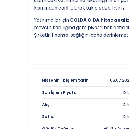
üzerindeki yatırımcı hareketliliğinin bir g
kısmından canlı olarak takip edebilirsiniz.
Yatırımcılar için
GOLDA GIDA hisse analiz
mevcut kârlılığına göre piyasa beklentisini
Şirketin finansal sağlığını daha derinleme
Hissenin uzun vadeli trendini ve potansiye
TL
olan 52 haftalık zirvesi ve
10.12 TL
olan d
detaylı indikatör analizlerine
teknik anal
GOLDA GIDA Fiyat ve Getiri Karnesi
Hissenin ilk işlem tarihi:
08.07.20
Anlık Fiyat:
Son İşlem Fiyatı:
12.
Günlük Değişim:
Alış:
12.
Yıllık Getiri:
Satış:
12.
GOLDA GIDA Değerleme Çarpanları
Günlük Değişim:
-0.19 -
(%-1.4