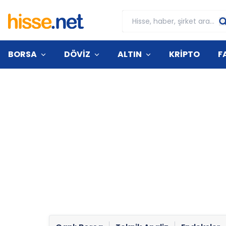
BORSA
DÖVİZ
ALTIN
KRİPTO
F