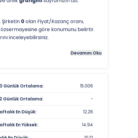
 ve anlık
grafiğini
sayfamızın üst
 Şirketin
0
olan Fiyat/Kazanç oranı,
e özsermayesine göre konumunu belirtir.
nı inceleyebilirsiniz.
tergeleri önemli bir araçtır. Hissenin
19.69
Devamını Oku
ans noktaları olarak kullanılır.
GOLDA
için
0 Günlük Ortalama:
15.006
12,53 TL
2 Günlük Ortalama:
-
-1,49%
aftalık En Düşük:
12.26
%0,00
aftalık En Yüksek:
14.94
ylık En Düşük:
10.12