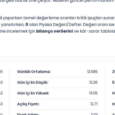
östergesi olarak öne çıkıyor. Hissenin güncel performansını
i
yaparken temel değerleme oranları kritik ipuçları sunar.
 yansıtırken,
0
olan Piyasa Değeri/Defter Değeri oranı is
sine incelemek için
bilanço verilerini
ve kâr-zarar tabloları
l destek-direnç seviyelerini anlamak için
teknik analiz
gös
ip seviyesi, analistlerin
hedef fiyat
belirlemelerinde refer
iz sayfamızdan
ulaşabilirsiniz.
26
Günlük Ortalama:
12.585
2
53
Gün İçi En Düşük:
12.26
5
52
Gün İçi En Yüksek:
13.05
H
53
Açılış Fiyatı:
12.71
H
Fiyat Adımı:
0.01
A
9)