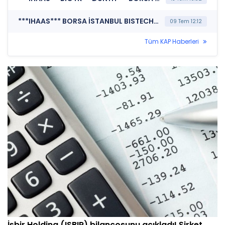
***IHAAS*** BORSA İSTANBUL BISTECH DEVRE KESİCİ UYGULAMASI (Pay Bazında Devre Kesici Bildirimi)
09 Tem 12:12
Tüm KAP Haberleri
İşbir Holding (ISBIR) bilançosunu açıkladı! Şirket