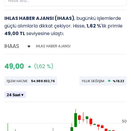
IHLAS HABER AJANSI (IHAAS)
, bugünkü işlemlerde
güçlü alımlarla dikkat çekiyor. Hisse,
1,62 %
'lik primle
49,00 TL
seviyesine ulaştı.
IHLAS HABER AJANSI
49,00
(1,62 %)
İŞLEM HACMİ:
54.989.932,76
YILLIK DEĞİŞİM:
%19,22
24 Saat ▾
50