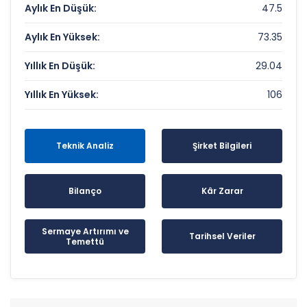
Aylık En Düşük:
47.5
Aylık En Yüksek:
73.35
Yıllık En Düşük:
29.04
Yıllık En Yüksek:
106
Teknik Analiz
Şirket Bilgileri
Bilanço
Kâr Zarar
Sermaye Artırımı ve
Tarihsel Veriler
Temettü