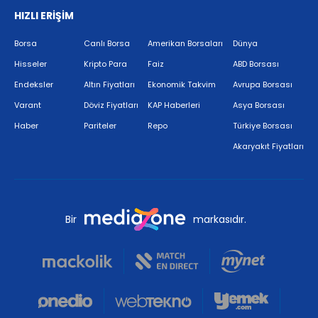
HIZLI ERİŞİM
Borsa
Canlı Borsa
Amerikan Borsaları
Dünya
Hisseler
Kripto Para
Faiz
ABD Borsası
Endeksler
Altın Fiyatları
Ekonomik Takvim
Avrupa Borsası
Varant
Döviz Fiyatları
KAP Haberleri
Asya Borsası
Haber
Pariteler
Repo
Türkiye Borsası
Akaryakıt Fiyatları
Bir
markasıdır.