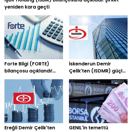
yeniden kara geçti
Forte Bilgi (FORTE)
İskenderun Demir
bilançosu açıklandı!
Çelik'ten (ISDMR) güçlü
Şirket yeniden kâra
bilanço! Net kâr yüzde
geçti
203 arttı
Ereğli Demir Çelik'ten
GENIL'in temettü