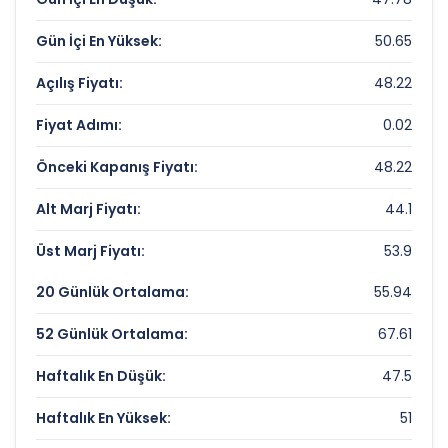
Piyasa Değeri/Defter Değeri (PD/DD):
26.74
Gün İçi En Yüksek:
50.65
Açılış Fiyatı:
48.22
IHLAS HABER AJANSI Rekorlar ve Önemli
Seviyeler
Fiyat Adımı:
0.02
Bugün Gördüğü En Yüksek Fiyat:
50.65 TL
Önceki Kapanış Fiyatı:
48.22
Son 1 Yılın Zirvesi:
106 TL
Alt Marj Fiyatı:
44.1
Son 1 Yılın Dibi:
29.04 TL
Üst Marj Fiyatı:
53.9
20 Günlük Ortalama:
55.94
52 Günlük Ortalama:
67.61
Haftalık En Düşük:
47.5
Haftalık En Yüksek:
51