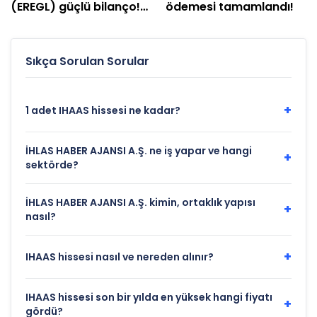
(EREGL) güçlü bilanço!
ödemesi tamamlandı!
Net kâr yüzde 415 arttı
Sıkça Sorulan Sorular
+
1 adet IHAAS hissesi ne kadar?
İHLAS HABER AJANSI A.Ş. ne iş yapar ve hangi
+
sektörde?
İHLAS HABER AJANSI A.Ş. kimin, ortaklık yapısı
+
nasıl?
+
IHAAS hissesi nasıl ve nereden alınır?
IHAAS hissesi son bir yılda en yüksek hangi fiyatı
+
gördü?