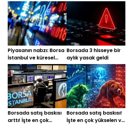
zirvede hem dipte
Halka arzlar ilk 5'te
Piyasanın nabzı: Borsa
Borsada 3 hisseye bir
İstanbul ve küresel
aylık yasak geldi
piyasalarda gün
başlarken (14
Temmuz)
Borsada satış baskısı
Borsada satış baskısı!
arttı! İşte en çok
İşte en çok yükselen ve
yükselen ve düşen
düşen hisseler
hisseler