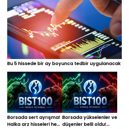
Bu 5 hissede bir ay boyunca tedbir uygulanacak
Borsada sert ayrışma!
Borsada yükselenler ve
Halka arz hisseleri hem
düşenler belli oldu!