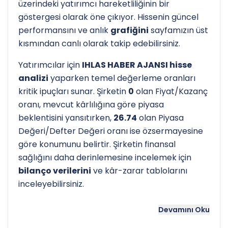
üzerindeki yatırımcı hareketliliğinin bir
göstergesi olarak öne çıkıyor. Hissenin güncel
performansını ve anlık
grafiğini
sayfamızın üst
kısmından canlı olarak takip edebilirsiniz.
Yatırımcılar için
IHLAS HABER AJANSI hisse
analizi
yaparken temel değerleme oranları
kritik ipuçları sunar. Şirketin
0
olan Fiyat/Kazanç
oranı, mevcut kârlılığına göre piyasa
beklentisini yansıtırken,
26.74
olan Piyasa
Değeri/Defter Değeri oranı ise özsermayesine
göre konumunu belirtir. Şirketin finansal
sağlığını daha derinlemesine incelemek için
bilanço verilerini
ve kâr-zarar tablolarını
inceleyebilirsiniz.
Hissenin uzun vadeli trendini ve potansiyel
Devamını Oku
destek-direnç seviyelerini anlamak için
teknik