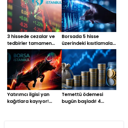
3 hissede cezalar ve
Borsada 5 hisse
tedbirler tamamen
üzerindeki kısıtlamalar
kalkıyor
sona eriyor
Yatırımcı ilgisi yan
Temettü ödemesi
kağıtlara kayıyor!
bugün başladı! 4
Yüksek hacimli hisseler
hissede fiyatlar değişti