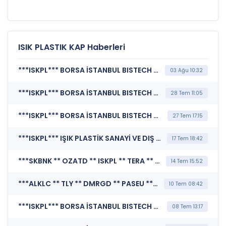
ISIK PLASTIK KAP Haberleri
***ISKPL*** BORSA İSTANBUL BISTECH DEVRE KESİCİ UYGULAMASI (Pay Bazında Devre Kesici Bildirimi)
03 Ağu 10:32
***ISKPL*** BORSA İSTANBUL BISTECH DEVRE KESİCİ UYGULAMASI (Pay Bazında Devre Kesici Bildirimi)
28 Tem 11:05
***ISKPL*** BORSA İSTANBUL BISTECH DEVRE KESİCİ UYGULAMASI (Pay Bazında Devre Kesici Bildirimi)
27 Tem 17:15
***ISKPL*** IŞIK PLASTİK SANAYİ VE DIŞ TİCARET PAZARLAMA A.Ş. (Olağan Dışı Fiyat ve Miktar Hareketleri)
17 Tem 18:42
***SKBNK ** OZATD ** ISKPL ** TERA ** SASA ** BORLS ** FZLGY*** BORSA İSTANBUL A.Ş. (Endekslerde Kullanılan Fiili Dolaşımdaki Pay Oranı Değişiklikleri)
14 Tem 15:52
***ALKLC ** TLY ** DMRGD ** PASEU ** DFI ** ISKPL ** PNU ** SKP ** SASA*** KAMUYU AYDINLATMA PLATFORMU (Kamuyu Aydınlatma Platformu Duyurusu)
10 Tem 08:42
***ISKPL*** BORSA İSTANBUL BISTECH DEVRE KESİCİ UYGULAMASI (Pay Bazında Devre Kesici Bildirimi)
08 Tem 13:17