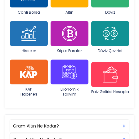
Canlı Borsa
Altın
Döviz
Hisseler
Kripto Paralar
Döviz Çevirici
KAP
Ekonomik
Faiz Getirisi Hesapla
Haberleri
Takvim
Gram Altın Ne Kadar?