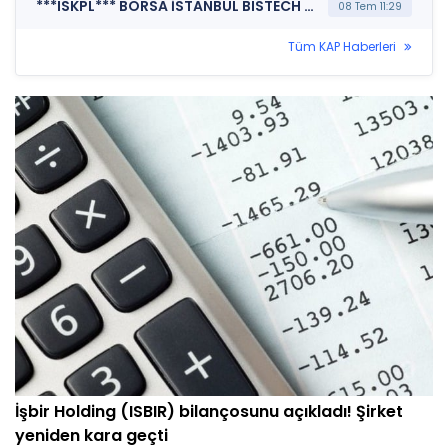
***ISKPL*** BORSA İSTANBUL BISTECH DEVRE KESİCİ UYGULAMASI (Pay Bazında Devre Kesici Bildirimi)
08 Tem 11:29
Tüm KAP Haberleri
İşbir Holding (ISBIR) bilançosunu açıkladı! Şirket
yeniden kara geçti