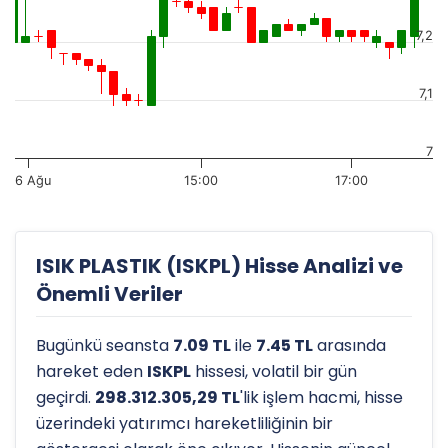
7,2
7,1
7
6 Ağu
15:00
17:00
ISIK PLASTIK (ISKPL) Hisse Analizi ve
Önemli Veriler
Bugünkü seansta
7.09 TL
ile
7.45 TL
arasında
hareket eden
ISKPL
hissesi, volatil bir gün
geçirdi.
298.312.305,29 TL
'lik işlem hacmi, hisse
üzerindeki yatırımcı hareketliliğinin bir