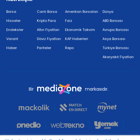
Borsa
Canlı Borsa
Amerikan Borsaları
Dünya
Hisseler
Kripto Para
Faiz
ABD Borsası
Endeksler
Altın Fiyatları
Ekonomik Takvim
Avrupa Borsası
Varant
Döviz Fiyatları
KAP Haberleri
Asya Borsası
Haber
Pariteler
Repo
Türkiye Borsası
Akaryakıt Fiyatları
Bir
markasıdır.