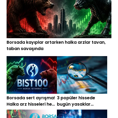
Borsada kayıplar artarken halka arzlar tavan,
taban savaşında
Borsada sert ayrışma!
3 popüler hissede
Halka arz hisseleri hem
bugün yasaklar
zirvede hem dipte
kalkıyor