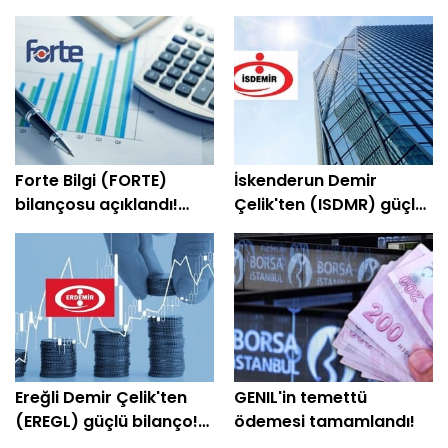
Forte Bilgi (FORTE)
İskenderun Demir
bilançosu açıklandı!
Çelik'ten (ISDMR) güçlü
Şirket yeniden kâra
bilanço! Net kâr yüzde
geçti
203 arttı
Ereğli Demir Çelik'ten
GENIL'in temettü
(EREGL) güçlü bilanço!
ödemesi tamamlandı!
Net kâr yüzde 415 arttı