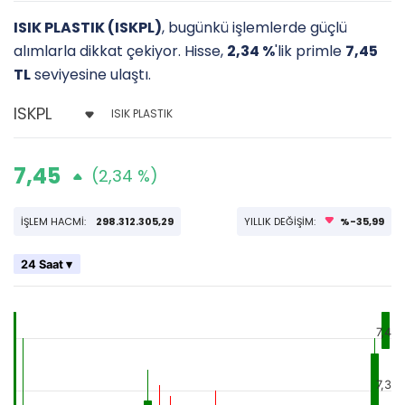
ISIK PLASTIK (ISKPL)
, bugünkü işlemlerde güçlü
alımlarla dikkat çekiyor. Hisse,
2,34 %
'lik primle
7,45
TL
seviyesine ulaştı.
ISIK PLASTIK
7,45
(2,34 %)
İŞLEM HACMİ:
298.312.305,29
YILLIK DEĞİŞİM:
%-35,99
24 Saat ▾
7,4
7,3