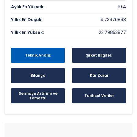
Aylık En Yüksek:
10.4
Yıllık En Düşük:
4.73970898
Yıllık En Yüksek:
23.79853877
Teknik Analiz
Şirket Bilgileri
Bilanço
Kâr Zarar
Sermaye Artırımı ve
Tarihsel Veriler
Temettü