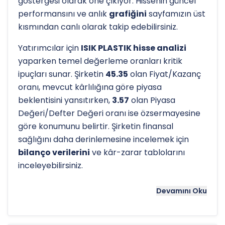
göstergesi olarak öne çıkıyor. Hissenin güncel
performansını ve anlık
grafiğini
sayfamızın üst
kısmından canlı olarak takip edebilirsiniz.
Yatırımcılar için
ISIK PLASTIK hisse analizi
yaparken temel değerleme oranları kritik
ipuçları sunar. Şirketin
45.35
olan Fiyat/Kazanç
oranı, mevcut kârlılığına göre piyasa
beklentisini yansıtırken,
3.57
olan Piyasa
Değeri/Defter Değeri oranı ise özsermayesine
göre konumunu belirtir. Şirketin finansal
sağlığını daha derinlemesine incelemek için
bilanço verilerini
ve kâr-zarar tablolarını
inceleyebilirsiniz.
Hissenin uzun vadeli trendini ve potansiyel
Devamını Oku
destek-direnç seviyelerini anlamak için
teknik
analiz
göstergeleri önemli bir araçtır. Hissenin