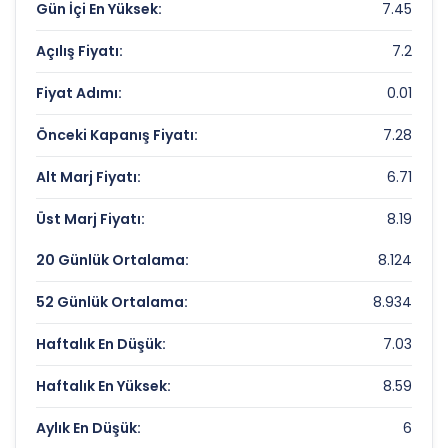
Gün İçi En Yüksek:
7.45
ISIK PLASTIK Rekorlar ve Önemli Seviyeler
Açılış Fiyatı:
7.2
Bugün Gördüğü En Yüksek Fiyat:
7.45 TL
Fiyat Adımı:
0.01
Son 1 Yılın Zirvesi:
23.79853877 TL
Önceki Kapanış Fiyatı:
7.28
Son 1 Yılın Dibi:
4.73970898 TL
Alt Marj Fiyatı:
6.71
Üst Marj Fiyatı:
8.19
20 Günlük Ortalama:
8.124
52 Günlük Ortalama:
8.934
Haftalık En Düşük:
7.03
Haftalık En Yüksek:
8.59
Aylık En Düşük:
6