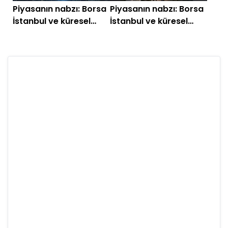
Piyasanın nabzı: Borsa
Piyasanın nabzı: Borsa
İstanbul ve küresel
İstanbul ve küresel
piyasalarda gün
piyasalarda gün
başlarken (25 Mayıs
başlarken (14 Mayıs)
2026)