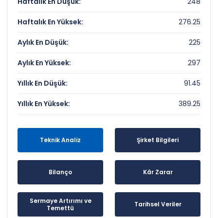
Haftalık En Düşük:
248
Haftalık En Yüksek:
276.25
Aylık En Düşük:
225
Aylık En Yüksek:
297
Yıllık En Düşük:
91.45
Yıllık En Yüksek:
389.25
Teknik Analiz
Şirket Bilgileri
Bilanço
Kâr Zarar
Sermaye Artırımı ve
Tarihsel Veriler
Temettü