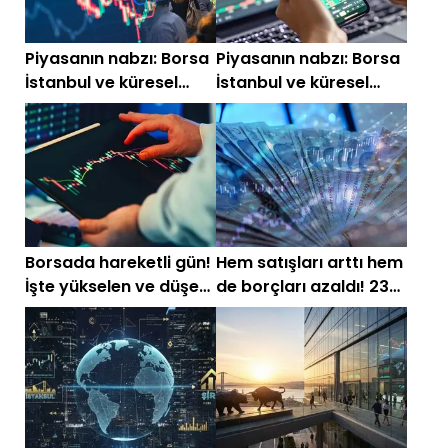
Piyasanın nabzı: Borsa
Piyasanın nabzı: Borsa
İstanbul ve küresel
İstanbul ve küresel
piyasalarda gün
piyasalarda gün
başlarken (21
başlarken (16
Temmuz)
Temmuz)
Borsada hareketli gün!
Hem satışları arttı hem
İşte yükselen ve düşen
de borçları azaldı! 23
hisseler
hissede çifte başarı