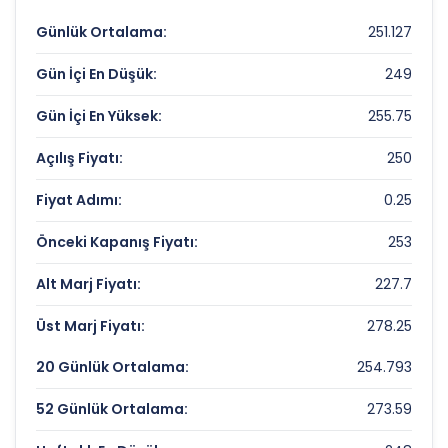
SKYALP FINANSAL TEKNOLOJILER
Değerleme Çarpanları
Günlük Ortalama:
251.127
Fiyat/Kazanç (F/K):
Gün İçi En Düşük:
Veri Yok
249
Piyasa Değeri/Defter Değeri (PD/DD):
9.19
Gün İçi En Yüksek:
255.75
Açılış Fiyatı:
250
SKYALP FINANSAL TEKNOLOJILER Rekorlar
ve Önemli Seviyeler
Fiyat Adımı:
0.25
Bugün Gördüğü En Yüksek Fiyat:
255.75 TL
Önceki Kapanış Fiyatı:
253
Son 1 Yılın Zirvesi:
389.25 TL
Alt Marj Fiyatı:
227.7
Son 1 Yılın Dibi:
91.45 TL
Üst Marj Fiyatı:
278.25
20 Günlük Ortalama:
254.793
52 Günlük Ortalama:
273.59