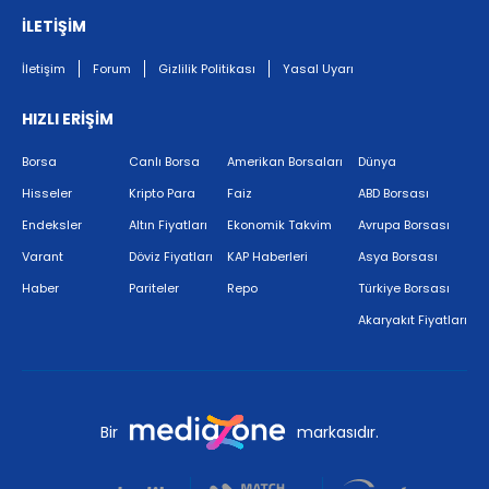
İLETİŞİM
İletişim
Forum
Gizlilik Politikası
Yasal Uyarı
HIZLI ERİŞİM
Borsa
Canlı Borsa
Amerikan Borsaları
Dünya
Hisseler
Kripto Para
Faiz
ABD Borsası
Endeksler
Altın Fiyatları
Ekonomik Takvim
Avrupa Borsası
Varant
Döviz Fiyatları
KAP Haberleri
Asya Borsası
Haber
Pariteler
Repo
Türkiye Borsası
Akaryakıt Fiyatları
Bir
markasıdır.