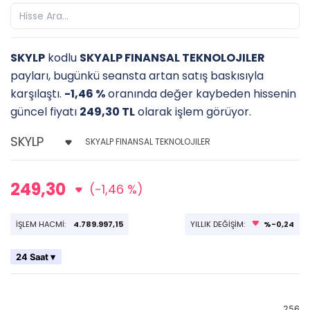
SKYLP
kodlu
SKYALP FINANSAL TEKNOLOJILER
payları, bugünkü seansta artan satış baskısıyla
karşılaştı.
-1,46 %
oranında değer kaybeden hissenin
güncel fiyatı
249,30 TL
olarak işlem görüyor.
SKYALP FINANSAL TEKNOLOJILER
249,30
(-1,46 %)
İŞLEM HACMİ:
4.789.997,15
YILLIK DEĞİŞİM:
%-0,24
24 Saat ▾
256