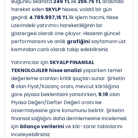
Bugünkü seansta
249 TL
ile
255.75 TL
arasında
hareket eden
SKYLP
hissesi, volatil bir gün
geçirdi.
4.789.997,15 TL
'lik işlem hacmi, hisse
üzerindeki yatırımcı hareketliliğinin bir
göstergesi olarak öne çıkıyor. Hissenin güncel
performansını ve anlık
grafiğini
sayfamızın üst
kısmından canlı olarak takip edebilirsiniz.
Yatırımcılar için
SKYALP FINANSAL
TEKNOLOJILER hisse analizi
yaparken temel
değerleme oranları kritik ipuçları sunar. Şirketin
0
olan Fiyat/Kazanç oranı, mevcut kârlılığına
göre piyasa beklentisini yansıtırken,
9.19
olan
Piyasa Değeri/Defter Değeri oranı ise
özsermayesine göre konumunu belirtir. Şirketin
finansal sağlığını daha derinlemesine incelemek
için
bilanço verilerini
ve kâr-zarar tablolarını
inceleyebilirsiniz.