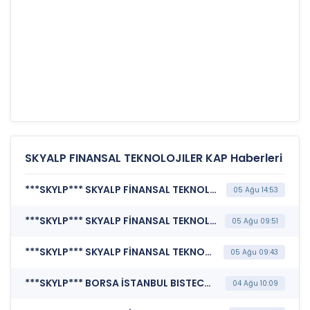
SKYALP FINANSAL TEKNOLOJILER KAP Haberleri
***SKYLP*** SKYALP FİNANSAL TEKNOLOJİLER VE DANIŞMANLIK A.Ş. (Kurumsal Yönetim Bilgi Formu (Güncelleme) - Yönetim Kurulu-2)
05 Ağu 14:53
***SKYLP*** SKYALP FİNANSAL TEKNOLOJİLER VE DANIŞMANLIK A.Ş. (Şirket Genel Bilgi Formu)
05 Ağu 09:51
***SKYLP*** SKYALP FİNANSAL TEKNOLOJİLER VE DANIŞMANLIK A.Ş. (Özel Durum Açıklaması (Genel))
05 Ağu 09:43
***SKYLP*** BORSA İSTANBUL BISTECH DEVRE KESİCİ UYGULAMASI (Pay Bazında Devre Kesici Bildirimi)
04 Ağu 10:09