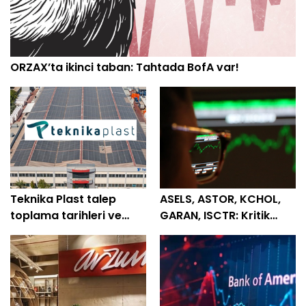
ORZAX’ta ikinci taban: Tahtada BofA var!
Teknika Plast talep
ASELS, ASTOR, KCHOL,
toplama tarihleri ve
GARAN, ISCTR: Kritik
tüm detaylar belli oldu
destek ve direnç
seviyeleri