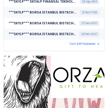
***SKYLP*** SKYALP FİNANSAL TEKNOLOJİLER VE DANIŞMANLIK A.Ş. (Özel Durum Açıklaması (Genel))
03 Ağu 18:14
***SKYLP*** BORSA İSTANBUL BISTECH DEVRE KESİCİ UYGULAMASI (Pay Bazında Devre Kesici Bildirimi)
31 Tem 17:38
***SKYLP*** BORSA İSTANBUL BISTECH DEVRE KESİCİ UYGULAMASI (Pay Bazında Devre Kesici Bildirimi)
27 Tem 10:37
***SKYLP*** BORSA İSTANBUL BISTECH DEVRE KESİCİ UYGULAMASI (Pay Bazında Devre Kesici Bildirimi)
24 Tem 13:27
Tüm KAP Haberleri