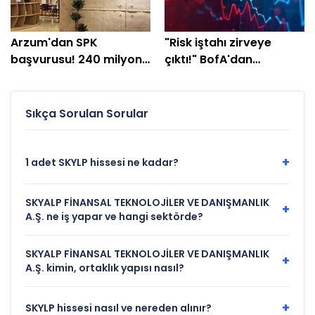
Arzum'dan SPK
"Risk iştahı zirveye
başvurusu! 240 milyon
çıktı!" BofA'dan
TL'lik plan açıklandı
yatırımcılara "temkinli
olun" uyarısı
Sıkça Sorulan Sorular
+
1 adet SKYLP hissesi ne kadar?
SKYALP FİNANSAL TEKNOLOJİLER VE DANIŞMANLIK
+
A.Ş. ne iş yapar ve hangi sektörde?
SKYALP FİNANSAL TEKNOLOJİLER VE DANIŞMANLIK
+
A.Ş. kimin, ortaklık yapısı nasıl?
+
SKYLP hissesi nasıl ve nereden alınır?