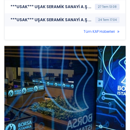
***USAK*** UŞAK SERAMİK SANAYİ A.Ş. (Pay Dışında Sermaye Piyasası Aracı İşlemlerine İlişkin Bildirim (Faiz İçeren))
27 Tem 13:08
***USAK*** UŞAK SERAMİK SANAYİ A.Ş. (Pay Dışında Sermaye Piyasası Aracı İşlemlerine İlişkin Bildirim (Faiz İçeren))
24 Tem 17:04
Tüm KAP Haberleri