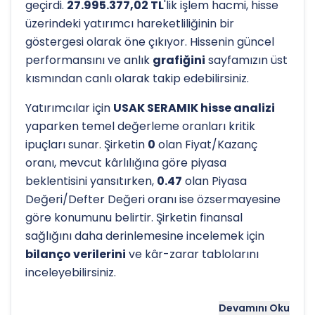
geçirdi.
27.995.377,02 TL
'lik işlem hacmi, hisse
üzerindeki yatırımcı hareketliliğinin bir
göstergesi olarak öne çıkıyor. Hissenin güncel
performansını ve anlık
grafiğini
sayfamızın üst
kısmından canlı olarak takip edebilirsiniz.
Yatırımcılar için
USAK SERAMIK hisse analizi
yaparken temel değerleme oranları kritik
ipuçları sunar. Şirketin
0
olan Fiyat/Kazanç
oranı, mevcut kârlılığına göre piyasa
beklentisini yansıtırken,
0.47
olan Piyasa
Değeri/Defter Değeri oranı ise özsermayesine
göre konumunu belirtir. Şirketin finansal
sağlığını daha derinlemesine incelemek için
bilanço verilerini
ve kâr-zarar tablolarını
inceleyebilirsiniz.
Hissenin uzun vadeli trendini ve potansiyel
Devamını Oku