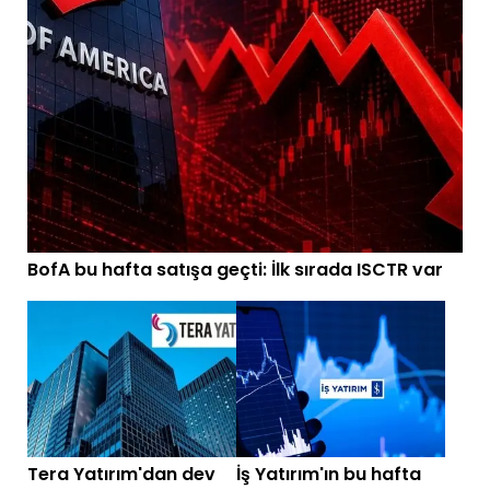
BofA bu hafta satışa geçti: İlk sırada ISCTR var
Tera Yatırım'dan dev
İş Yatırım'ın bu hafta