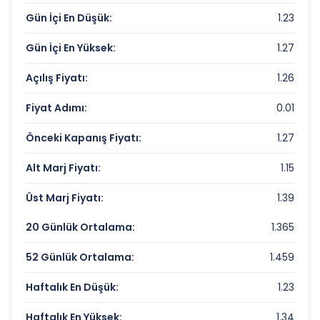
Piyasa Değeri/Defter Değeri (PD/DD):
0.47
Gün İçi En Düşük:
1.23
USAK SERAMIK Rekorlar ve Önemli
Gün İçi En Yüksek:
1.27
Seviyeler
Açılış Fiyatı:
1.26
Bugün Gördüğü En Yüksek Fiyat:
1.27 TL
Fiyat Adımı:
0.01
Son 1 Yılın Zirvesi:
4.45137927 TL
Önceki Kapanış Fiyatı:
1.27
Son 1 Yılın Dibi:
1.23 TL
Alt Marj Fiyatı:
1.15
Üst Marj Fiyatı:
1.39
20 Günlük Ortalama:
1.365
52 Günlük Ortalama:
1.459
Haftalık En Düşük:
1.23
Haftalık En Yüksek:
1.34