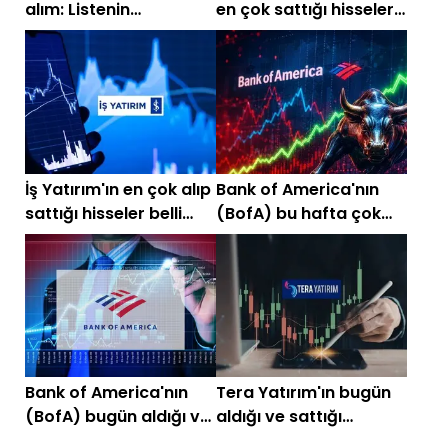
alım: Listenin
en çok sattığı hisseler
zirvesinde PSGYO var
(22-26 Haziran 2026)
(22-26 Haziran 2026)
İş Yatırım'ın en çok alıp
Bank of America'nın
sattığı hisseler belli
(BofA) bu hafta çok
oldu
aldığı hisseler (8-12
Haziran 2026)
Bank of America'nın
Tera Yatırım'ın bugün
(BofA) bugün aldığı ve
aldığı ve sattığı
sattığı hisseler!
hisseler