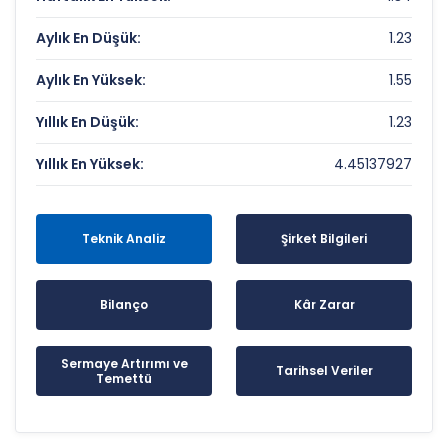
Aylık En Düşük:
1.23
Aylık En Yüksek:
1.55
Yıllık En Düşük:
1.23
Yıllık En Yüksek:
4.45137927
Teknik Analiz
Şirket Bilgileri
Bilanço
Kâr Zarar
Sermaye Artırımı ve
Tarihsel Veriler
Temettü