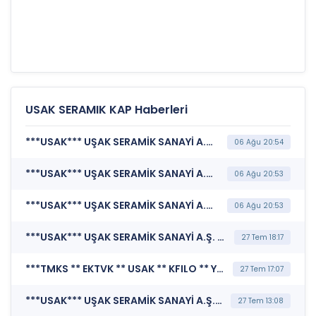
USAK SERAMIK KAP Haberleri
***USAK*** UŞAK SERAMİK SANAYİ A.Ş. (Sorumluluk Beyanı (Konsolide Olmayan))
06 Ağu 20:54
***USAK*** UŞAK SERAMİK SANAYİ A.Ş. (Faaliyet Raporu (Konsolide Olmayan))
06 Ağu 20:53
***USAK*** UŞAK SERAMİK SANAYİ A.Ş. (Finansal Rapor )
06 Ağu 20:53
***USAK*** UŞAK SERAMİK SANAYİ A.Ş. (Herhangi Bir Otoriteye Mali Tablo Verilmesi)
27 Tem 18:17
***TMKS ** EKTVK ** USAK ** KFILO ** YKFIN ** AKFK ** NURVK ** EMIRV ** KTSVK ** MEKMD ** DNYVA ** AKMEN ** ISATR*** MERKEZİ KAYIT KURULUŞU A.Ş. (Borçlanma Araçları, Yatırım Fonları ve Varant İtfa/Kupon/Getiri/ Nakdi Uzlaşı Ödeme İşlemleri)
27 Tem 17:07
***USAK*** UŞAK SERAMİK SANAYİ A.Ş. (Pay Dışında Sermaye Piyasası Aracı İşlemlerine İlişkin Bildirim (Faiz İçeren))
27 Tem 13:08