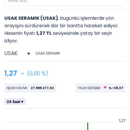
USAK SERAMIK (USAK)
, bugünkü işlemlerde yön
arayışını sürdürerek dar bir bantta hareket ediyor.
Hissenin fiyatı
1,27 TL
seviyesinde yatay bir seyir
izliyor.
USAK SERAMIK
1,27
(0,00 %)
İŞLEM HACMİ:
27.995.377,02
YILLIK DEĞİŞİM:
%-38,07
24 Saat ▾
1,27