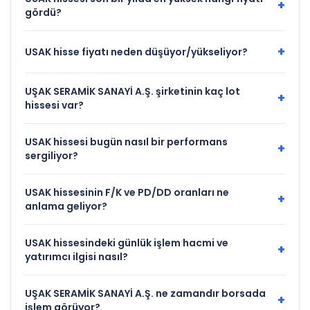
+
gördü?
+
USAK hisse fiyatı neden düşüyor/yükseliyor?
UŞAK SERAMİK SANAYİ A.Ş. şirketinin kaç lot
+
hissesi var?
USAK hissesi bugün nasıl bir performans
+
sergiliyor?
USAK hissesinin F/K ve PD/DD oranları ne
+
anlama geliyor?
USAK hissesindeki günlük işlem hacmi ve
+
yatırımcı ilgisi nasıl?
UŞAK SERAMİK SANAYİ A.Ş. ne zamandır borsada
+
işlem görüyor?