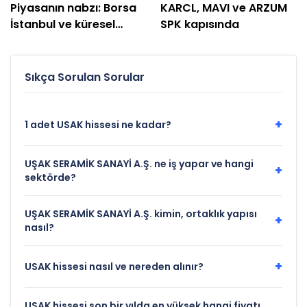
Piyasanın nabzı: Borsa
KARCL, MAVI ve ARZUM
İstanbul ve küresel
SPK kapısında
piyasalarda gün
başlarken (7 Ağustos)
Sıkça Sorulan Sorular
+
1 adet USAK hissesi ne kadar?
UŞAK SERAMİK SANAYİ A.Ş. ne iş yapar ve hangi
+
sektörde?
UŞAK SERAMİK SANAYİ A.Ş. kimin, ortaklık yapısı
+
nasıl?
+
USAK hissesi nasıl ve nereden alınır?
USAK hissesi son bir yılda en yüksek hangi fiyatı