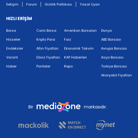
İletişim
Forum
Gizlilik Politikası
Yasal Uyarı
HIZLI ERİŞİM
Borsa
Canlı Borsa
Amerikan Borsaları
Dünya
Hisseler
Kripto Para
Faiz
ABD Borsası
Endeksler
Altın Fiyatları
Ekonomik Takvim
Avrupa Borsası
Varant
Döviz Fiyatları
KAP Haberleri
Asya Borsası
Haber
Pariteler
Repo
Türkiye Borsası
Akaryakıt Fiyatları
Bir
markasıdır.