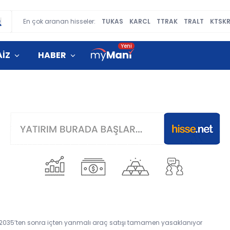
En çok aranan hisseler:
TUKAS
KARCL
TTRAK
TRALT
KTSK
AİZ
HABER
t! 2035’ten sonra içten yanmalı araç satışı tamamen yasaklanıyor