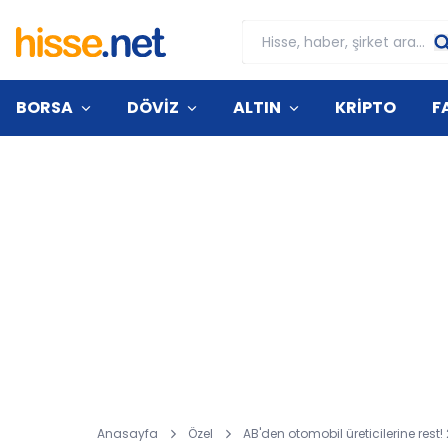
BORSA
DÖVİZ
ALTIN
KRİPTO
F
Anasayfa
Özel
AB'den otomobil üreticilerine res