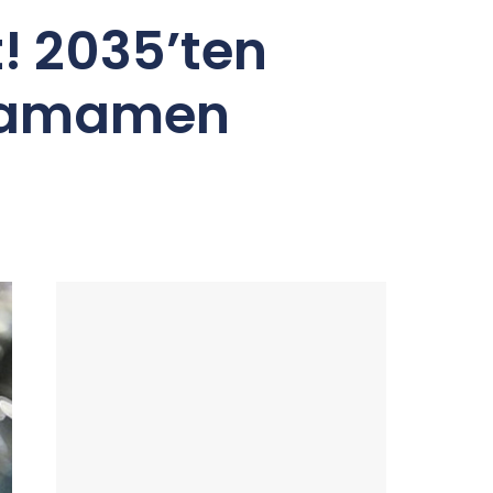
t! 2035’ten
ı tamamen