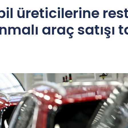
l üreticilerine res
anmalı araç satış