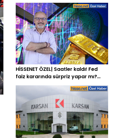
kurabilir
HİSSENET ÖZEL| Saatler kaldı! Fed
faiz kararında sürpriz yapar mı?
Altına etkisi ne olur? Uzman isim
açıkladı