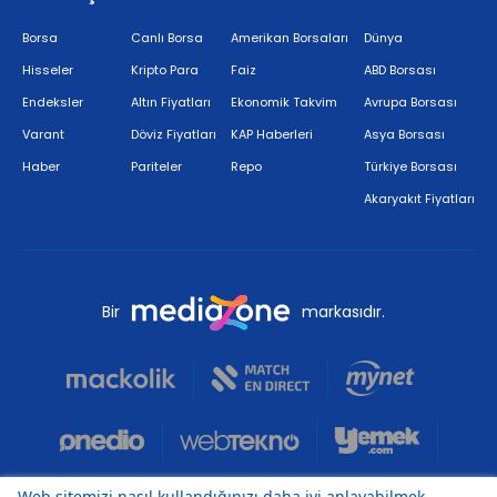
Borsa
Canlı Borsa
Amerikan Borsaları
Dünya
Hisseler
Kripto Para
Faiz
ABD Borsası
Endeksler
Altın Fiyatları
Ekonomik Takvim
Avrupa Borsası
Varant
Döviz Fiyatları
KAP Haberleri
Asya Borsası
Haber
Pariteler
Repo
Türkiye Borsası
Akaryakıt Fiyatları
Bir
markasıdır.