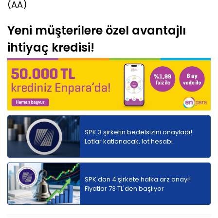
(AA)
Yeni müşterilere özel avantajlı
ihtiyaç kredisi!
SPK 3 şirketin bedelsizini onayladı!
Lotlar katlanacak, lot hesabı
SPK'dan 4 şirkete halka arz onayı!
Fiyatlar 73 TL'den başlıyor