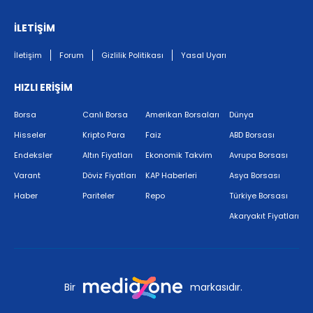
İLETİŞİM
İletişim
Forum
Gizlilik Politikası
Yasal Uyarı
HIZLI ERİŞİM
Borsa
Canlı Borsa
Amerikan Borsaları
Dünya
Hisseler
Kripto Para
Faiz
ABD Borsası
Endeksler
Altın Fiyatları
Ekonomik Takvim
Avrupa Borsası
Varant
Döviz Fiyatları
KAP Haberleri
Asya Borsası
Haber
Pariteler
Repo
Türkiye Borsası
Akaryakıt Fiyatları
Bir
markasıdır.