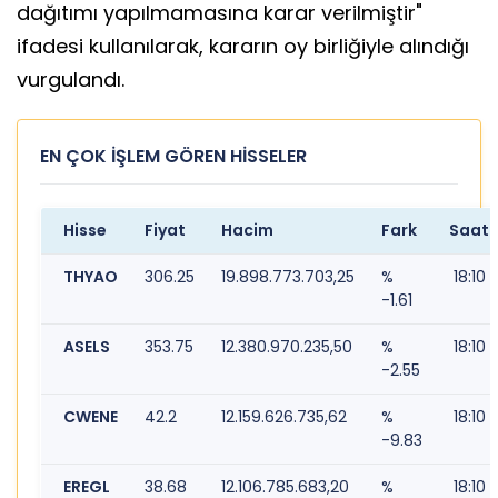
dağıtımı yapılmamasına karar verilmiştir"
ifadesi kullanılarak, kararın oy birliğiyle alındığı
vurgulandı.
EN ÇOK İŞLEM GÖREN HİSSELER
Hisse
Fiyat
Hacim
Fark
Saat
THYAO
306.25
19.898.773.703,25
%
18:10
-1.61
ASELS
353.75
12.380.970.235,50
%
18:10
-2.55
CWENE
42.2
12.159.626.735,62
%
18:10
-9.83
EREGL
38.68
12.106.785.683,20
%
18:10