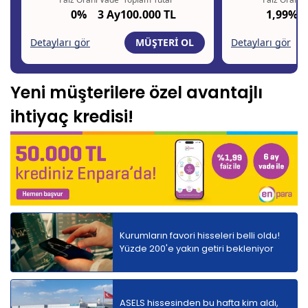
Yeni müşterilere özel avantajlı
ihtiyaç kredisi!
Kurumların favori hisseleri belli oldu!
Yüzde 200'e yakın getiri bekleniyor
ASELS hissesinden bu hafta kim aldı,