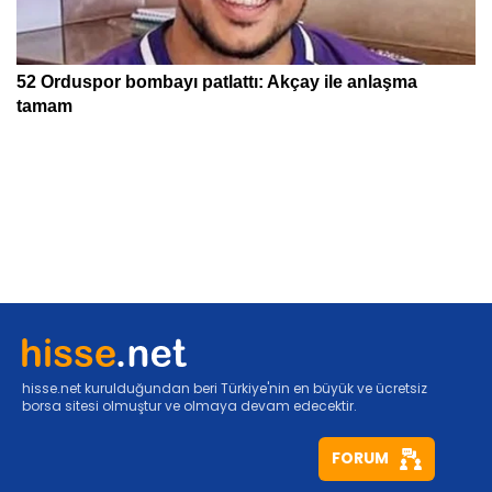
hisse.net kurulduğundan beri Türkiye'nin en büyük ve ücretsiz
borsa sitesi olmuştur ve olmaya devam edecektir.
FORUM