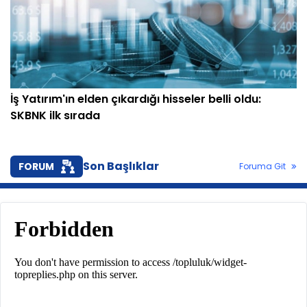
İş Yatırım'ın elden çıkardığı hisseler belli oldu:
SKBNK ilk sırada
Son Başlıklar
FORUM
Foruma Git