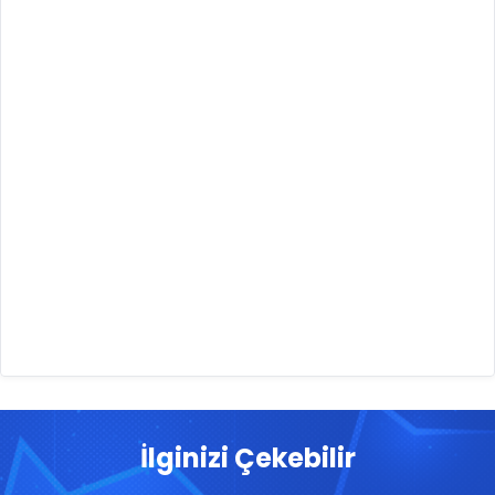
İlginizi Çekebilir