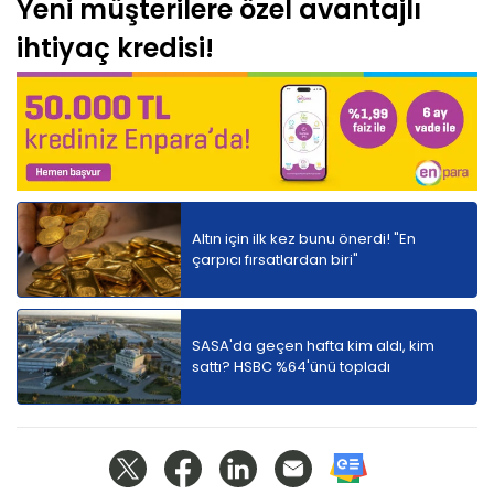
Yeni müşterilere özel avantajlı
ihtiyaç kredisi!
Altın için ilk kez bunu önerdi! "En
çarpıcı fırsatlardan biri"
SASA'da geçen hafta kim aldı, kim
sattı? HSBC %64'ünü topladı