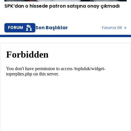
SPK’dan o hissede patron satışına onay çıkmadı
Son Başlıklar
FORUM
Foruma Git