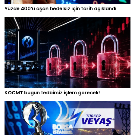
Yüzde 400’ü aşan bedelsiz için tarih açıklandı
KOCMT bugün tedbirsiz işlem görecek!