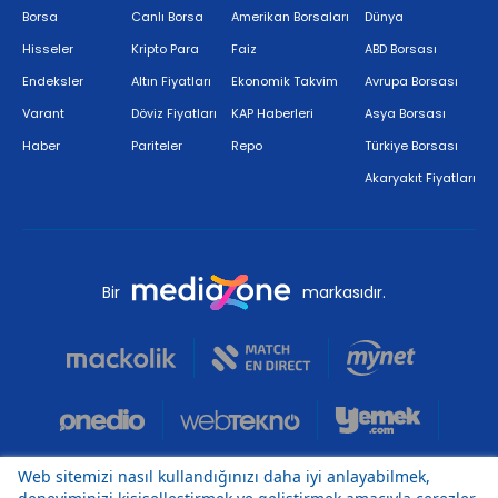
Borsa
Canlı Borsa
Amerikan Borsaları
Dünya
Hisseler
Kripto Para
Faiz
ABD Borsası
Endeksler
Altın Fiyatları
Ekonomik Takvim
Avrupa Borsası
Varant
Döviz Fiyatları
KAP Haberleri
Asya Borsası
Haber
Pariteler
Repo
Türkiye Borsası
Akaryakıt Fiyatları
Bir
markasıdır.