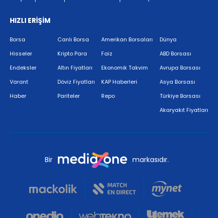
HIZLI ERİŞİM
Borsa
Canlı Borsa
Amerikan Borsaları
Dünya
Hisseler
Kripto Para
Faiz
ABD Borsası
Endeksler
Altın Fiyatları
Ekonomik Takvim
Avrupa Borsası
Varant
Döviz Fiyatları
KAP Haberleri
Asya Borsası
Haber
Pariteler
Repo
Türkiye Borsası
Akaryakıt Fiyatları
Bir
markasıdır.