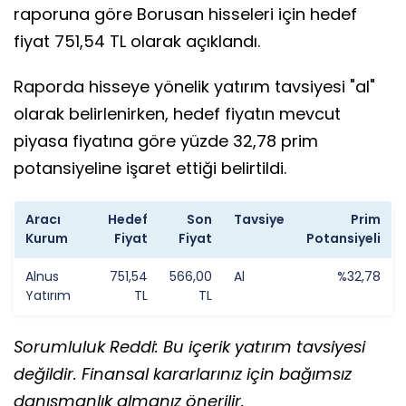
raporuna göre Borusan hisseleri için hedef
fiyat 751,54 TL olarak açıklandı.
Raporda hisseye yönelik yatırım tavsiyesi "al"
olarak belirlenirken, hedef fiyatın mevcut
piyasa fiyatına göre yüzde 32,78 prim
potansiyeline işaret ettiği belirtildi.
Aracı
Hedef
Son
Tavsiye
Prim
Kurum
Fiyat
Fiyat
Potansiyeli
Alnus
751,54
566,00
Al
%32,78
Yatırım
TL
TL
Sorumluluk Reddi: Bu içerik yatırım tavsiyesi
değildir. Finansal kararlarınız için bağımsız
danışmanlık almanız önerilir.