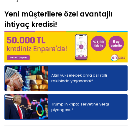
Yeni müşterilere özel avantajlı
ihtiyaç kredisi!
Altın yükselecek ama asıl ralli
rakibinde yaşanacak!
Trump’ın kripto servetine vergi
piyangosu!