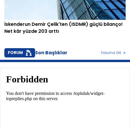
İskenderun Demir Çelik'ten (ISDMR) güçlü bilanço!
Net kâr yüzde 203 arttı
Son Başlıklar
FORUM
Foruma Git