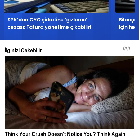
SPK'dan GYO şirketine 'gizleme'
Bilanço
cezası: Fatura yönetime çıkabilir!
için hed