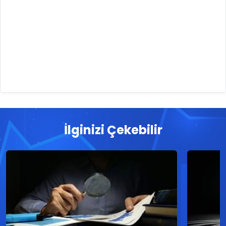
İlginizi Çekebilir