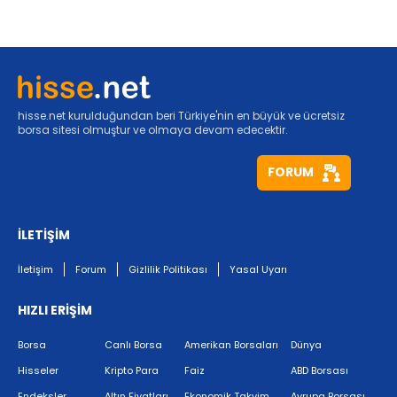
hisse.net kurulduğundan beri Türkiye'nin en büyük ve ücretsiz
borsa sitesi olmuştur ve olmaya devam edecektir.
FORUM
İLETİŞİM
İletişim
Forum
Gizlilik Politikası
Yasal Uyarı
HIZLI ERİŞİM
Borsa
Canlı Borsa
Amerikan Borsaları
Dünya
Hisseler
Kripto Para
Faiz
ABD Borsası
Endeksler
Altın Fiyatları
Ekonomik Takvim
Avrupa Borsası