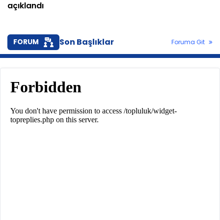
açıklandı
Son Başlıklar
FORUM
Foruma Git