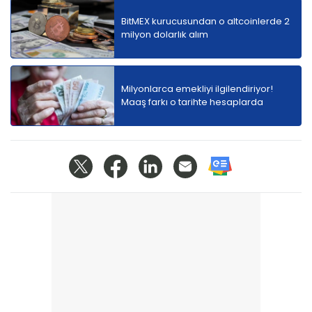
BitMEX kurucusundan o altcoinlerde 2
milyon dolarlık alım
Milyonlarca emekliyi ilgilendiriyor!
Maaş farkı o tarihte hesaplarda