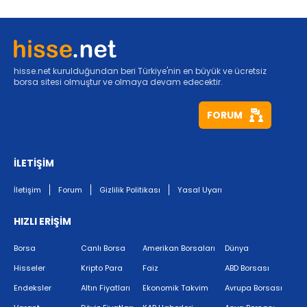
hisse.net kurulduğundan beri Türkiye'nin en büyük ve ücretsiz
borsa sitesi olmuştur ve olmaya devam edecektir.
FORUM
İLETİŞİM
İletişim
Forum
Gizlilik Politikası
Yasal Uyarı
HIZLI ERİŞİM
Borsa
Canlı Borsa
Amerikan Borsaları
Dünya
Hisseler
Kripto Para
Faiz
ABD Borsası
Endeksler
Altın Fiyatları
Ekonomik Takvim
Avrupa Borsası