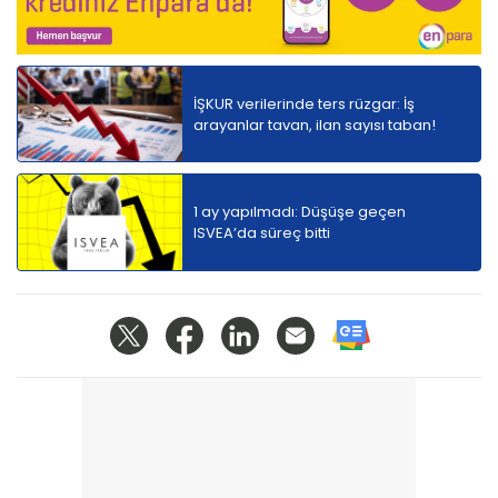
İŞKUR verilerinde ters rüzgar: İş
arayanlar tavan, ilan sayısı taban!
1 ay yapılmadı: Düşüşe geçen
ISVEA’da süreç bitti