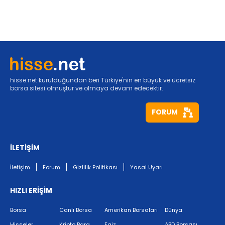
hisse.net kurulduğundan beri Türkiye'nin en büyük ve ücretsiz
borsa sitesi olmuştur ve olmaya devam edecektir.
FORUM
İLETİŞİM
İletişim
Forum
Gizlilik Politikası
Yasal Uyarı
HIZLI ERİŞİM
Borsa
Canlı Borsa
Amerikan Borsaları
Dünya
Hisseler
Kripto Para
Faiz
ABD Borsası