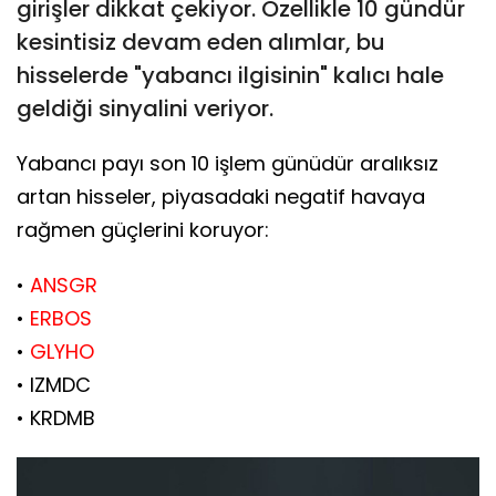
girişler dikkat çekiyor. Özellikle 10 gündür
kesintisiz devam eden alımlar, bu
hisselerde "yabancı ilgisinin" kalıcı hale
geldiği sinyalini veriyor.
Yabancı payı son 10 işlem günüdür aralıksız
artan hisseler, piyasadaki negatif havaya
rağmen güçlerini koruyor:
•
ANSGR
•
ERBOS
•
GLYHO
• IZMDC
• KRDMB