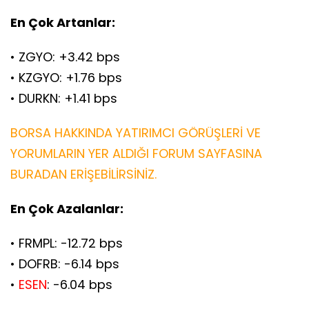
En Çok Artanlar:
• ZGYO: +3.42 bps
• KZGYO: +1.76 bps
• DURKN: +1.41 bps
BORSA HAKKINDA YATIRIMCI GÖRÜŞLERİ VE
YORUMLARIN YER ALDIĞI FORUM SAYFASINA
BURADAN ERİŞEBİLİRSİNİZ.
En Çok Azalanlar:
• FRMPL: -12.72 bps
• DOFRB: -6.14 bps
•
ESEN
: -6.04 bps