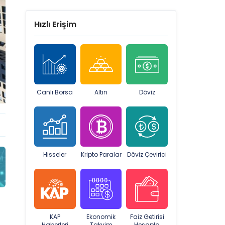
Hızlı Erişim
Canlı Borsa
Altın
Döviz
GESAN
2,07%
Hisseler
Kripto Paralar
Döviz Çevirici
KAP
Ekonomik
Faiz Getirisi
Haberleri
Takvim
Hesapla