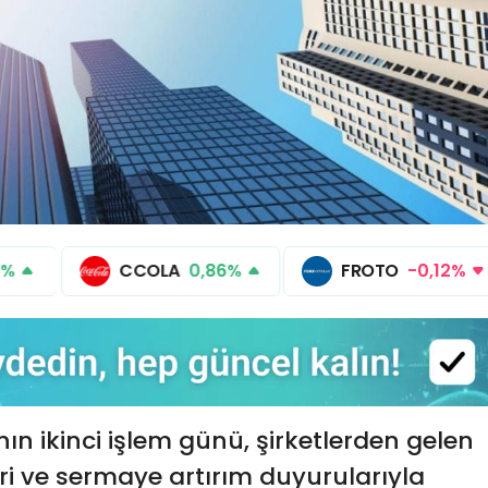
3%
CCOLA
0,86%
FROTO
-0,12%
ın ikinci işlem günü, şirketlerden gelen
ri ve sermaye artırım duyurularıyla