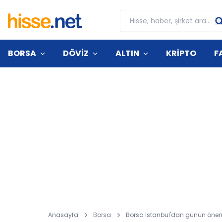
BORSA
DÖVİZ
ALTIN
KRİPTO
F
Anasayfa
Borsa
Borsa İstanbul'dan günün önemli 