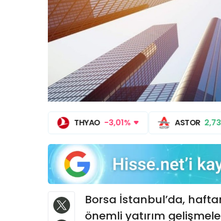
THYAO
-3,01%
ASTOR
2,7
Borsa İstanbul’da, haftan
önemli yatırım gelişmele