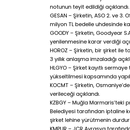
notunun teyit edildiği açıklandı.
GESAN – Şirketin, ASO 2. ve 3. O
milyon TL bedelle uhdesinde kal
GOODY – Şirketin, Goodyear S.A.
yenilenmesine karar verdiği açı
HOROZ – Şirketin, bir şirket ile
3 yıllık anlaşma imzaladığı açıkl
HLGYO – Şirket kayıtlı sermaye t
yükseltilmesi kapsamında yapıl
KOCMT – Şirketin, Osmaniye’dek
verileceği açıklandı.
KZBGY – Muğla Marmaris’teki p
Belediyesi tarafından iptaline 
şirket lehine yürütmenin durduru
KMPUR – JCR Avrasya tarafından