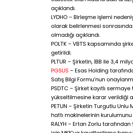
açıklandı.
LYDHO – Birleşme işlemi nedeniy
olarak belirlenmesi sonrasında
olmadığı açıklandı.
POLTK – VBTS kapsamında şirket
getirildi.
PLTUR – Şirketin, İBB ile 3,4 mil
PGSUS
– Esas Holding tarafında
Satış Bilgi Formu’nun onaylanmas
PSDTC – Şirket kayıtlı sermaye 
yükseltilmesine karar verildiği a
PETUN – Şirketin Turgutlu Unlu M
hattı makinelerinin kurulumunu 
RALYH – Ertan Zorlu tarafından
için MKK’ya kaydileştirme başvu