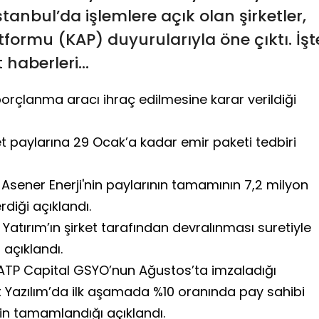
stanbul’da işlemlere açık olan şirketler,
ormu (KAP) duyurularıyla öne çıktı. İşt
t haberleri…
orçlanma aracı ihraç edilmesine karar verildiği
 paylarına 29 Ocak’a kadar emir paketi tedbiri
ğı Asener Enerji'nin paylarının tamamının 7,2 milyon
diği açıklandı.
tırım’ın şirket tarafından devralınması suretiyle
 açıklandı.
ı ATP Capital GSYO’nun Ağustos’ta imzaladığı
azılım’da ilk aşamada %10 oranında pay sahibi
rin tamamlandığı açıklandı.