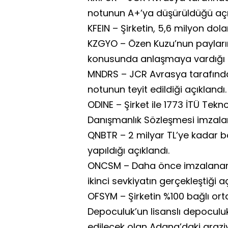
notunun A+’ya düşürüldüğü açı
KFEIN – Şirketin, 5,6 milyon dolar
KZGYO – Özen Kuzu’nun payları
konusunda anlaşmaya vardığı 
MNDRS – JCR Avrasya tarafından
notunun teyit edildiği açıklandı.
ODINE – Şirket ile 1773 İTÜ Tek
Danışmanlık Sözleşmesi imzalan
QNBTR – 2 milyar TL’ye kadar 
yapıldığı açıklandı.
ONCSM – Daha önce imzalanan s
ikinci sevkiyatın gerçekleştiği aç
OFSYM – Şirketin %100 bağlı orta
Depoculuk’un lisanslı depoculu
edilecek olan Adana’daki araziy