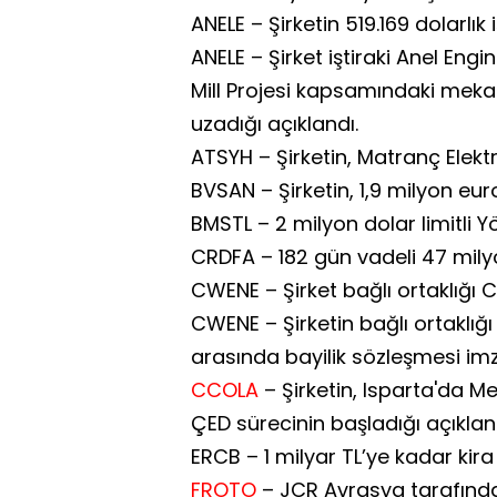
ANELE – Şirketin 519.169 dolarlık i
ANELE – Şirket iştiraki Anel En
Mill Projesi kapsamındaki mekanik 
uzadığı açıklandı.
ATSYH – Şirketin, Matranç Elektr
BVSAN – Şirketin, 1,9 milyon euro
BMSTL – 2 milyon dolar limitli Y
CRDFA – 182 gün vadeli 47 milyo
CWENE – Şirket bağlı ortaklığı CW
CWENE – Şirketin bağlı ortaklığ
arasında bayilik sözleşmesi imz
CCOLA
– Şirketin, Isparta'da Meş
ÇED sürecinin başladığı açıklan
ERCB – 1 milyar TL’ye kadar kira 
FROTO
– JCR Avrasya tarafından