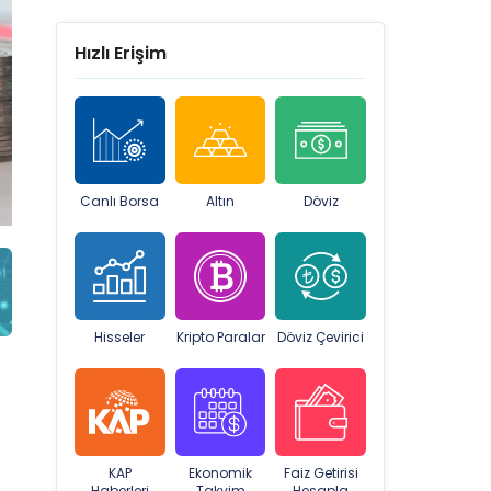
Hızlı Erişim
Canlı Borsa
Altın
Döviz
Hisseler
Kripto Paralar
Döviz Çevirici
KAP
Ekonomik
Faiz Getirisi
Haberleri
Takvim
Hesapla