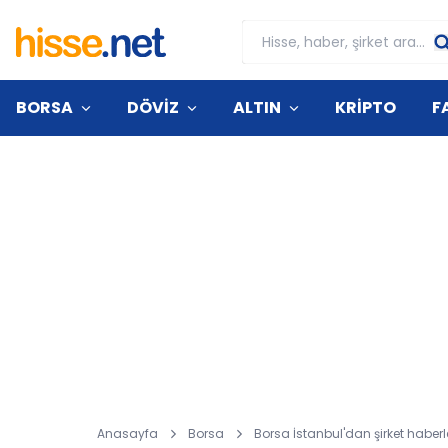
BORSA
DÖVİZ
ALTIN
KRİPTO
F
Anasayfa
Borsa
Borsa İstanbul'dan şirket haberle