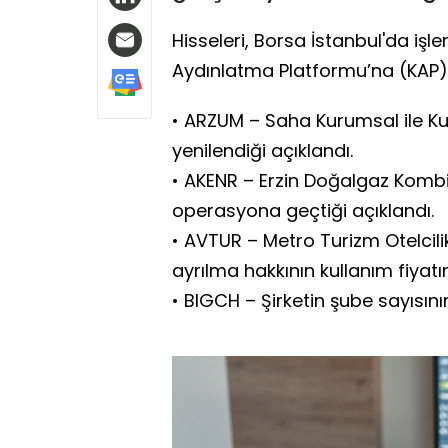
Hisseleri, Borsa İstanbul'da işl
Aydınlatma Platformu’na (KAP) b
• ARZUM – Saha Kurumsal ile K
yenilendiği açıklandı.
• AKENR – Erzin Doğalgaz Kombin
operasyona geçtiği açıklandı.
• AVTUR – Metro Turizm Otelcilik
ayrılma hakkının kullanım fiyatın
• BIGCH – Şirketin şube sayısını