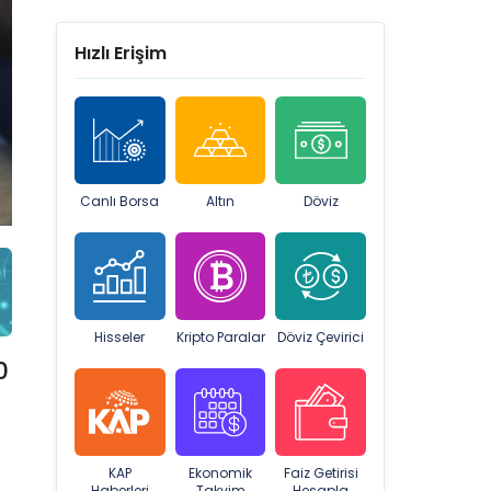
Hızlı Erişim
Canlı Borsa
Altın
Döviz
Hisseler
Kripto Paralar
Döviz Çevirici
0
KAP
Ekonomik
Faiz Getirisi
Haberleri
Takvim
Hesapla