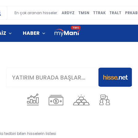
En çok aranan hisseler:
ARDYZ
TMSN
TTRAK
TRALT
PRKAB
AİZ
HABER
edbiri biten hisselerin listesi