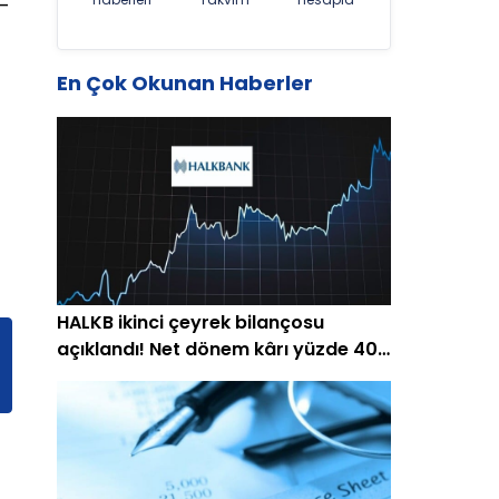
8-
En Çok Okunan Haberler
HALKB ikinci çeyrek bilançosu
açıklandı! Net dönem kârı yüzde 40
arttı