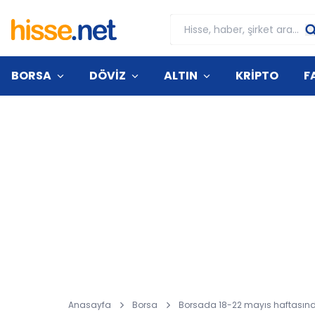
BORSA
DÖVİZ
ALTIN
KRİPTO
F
Anasayfa
Borsa
Borsada 18-22 mayıs haftasında t