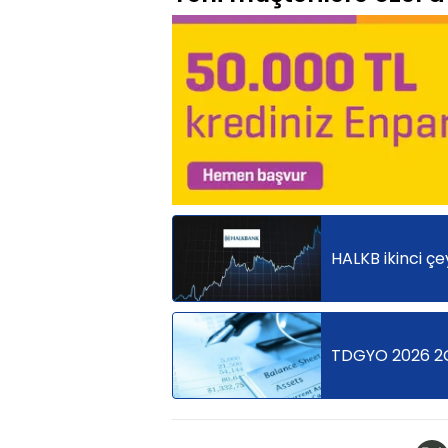
HALKB ikinci çe
TDGYO 2026 2Ç b