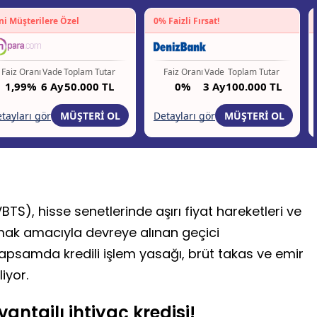
VBTS), hisse senetlerinde aşırı fiyat hareketleri ve
ırmak amacıyla devreye alınan geçici
psamda kredili işlem yasağı, brüt takas ve emir
iyor.
antajlı ihtiyaç kredisi!