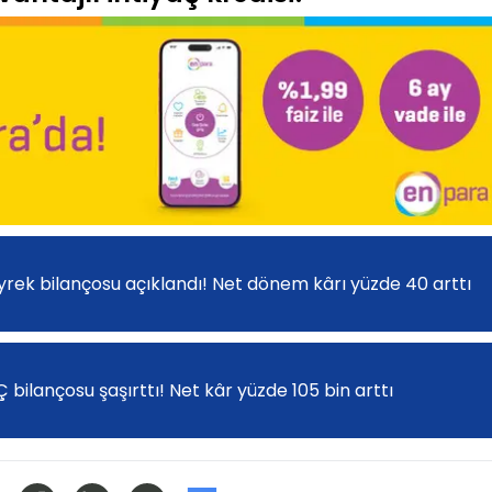
yrek bilançosu açıklandı! Net dönem kârı yüzde 40 arttı
ilançosu şaşırttı! Net kâr yüzde 105 bin arttı