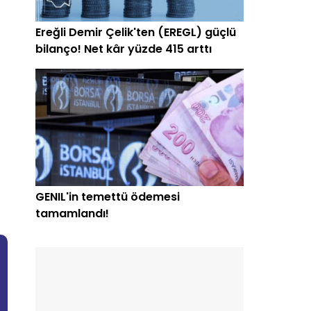
Ereğli Demir Çelik'ten (EREGL) güçlü
bilanço! Net kâr yüzde 415 arttı
GENIL'in temettü ödemesi
tamamlandı!