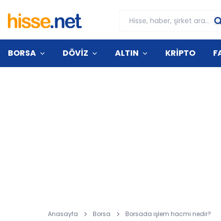
BORSA
DÖVİZ
ALTIN
KRİPTO
F
Anasayfa
Borsa
Borsada işlem hacmi nedir?