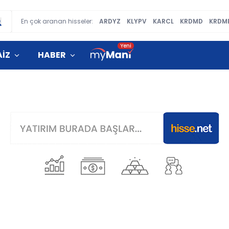
En çok aranan hisseler:
ARDYZ
KLYPV
KARCL
KRDMD
KRDM
AİZ
HABER