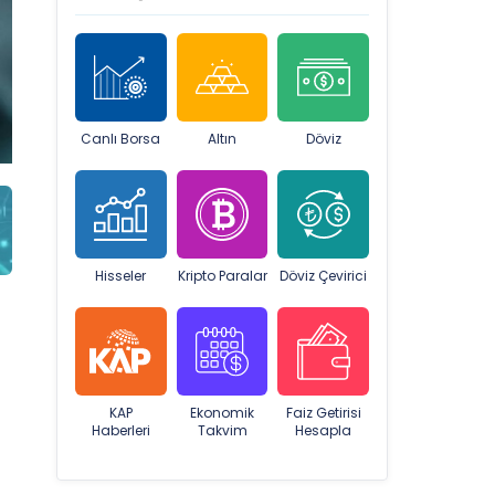
Canlı Borsa
Altın
Döviz
Hisseler
Kripto Paralar
Döviz Çevirici
KAP
Ekonomik
Faiz Getirisi
Haberleri
Takvim
Hesapla