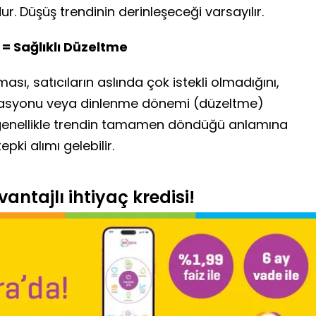
r. Düşüş trendinin derinleşeceği varsayılır.
 = Sağlıklı Düzeltme
ı, satıcıların aslında çok istekli olmadığını,
izasyonu veya dinlenme dönemi (düzeltme)
m genellikle trendin tamamen döndüğü anlamına
pki alımı gelebilir.
antajlı ihtiyaç kredisi!