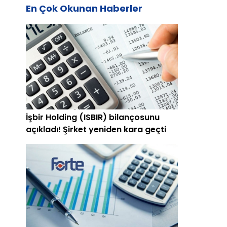
En Çok Okunan Haberler
n
İşbir Holding (ISBIR) bilançosunu
açıkladı! Şirket yeniden kara geçti