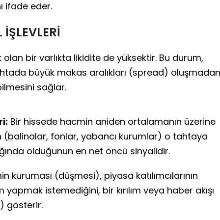
nı ifade eder.
 İŞLEVLERİ
lan bir varlıkta likidite de yüksektir. Bu durum,
, tahtada büyük makas aralıkları (spread) oluşmada
lmesini sağlar.
i:
Bir hissede hacmin aniden ortalamanın üzerine
n (balinalar, fonlar, yabancı kurumlar) o tahtaya
rlığında olduğunun en net öncü sinyalidir.
n kuruması (düşmesi), piyasa katılımcılarının
m yapmak istemediğini, bir kırılım veya haber akışı
ı) gösterir.