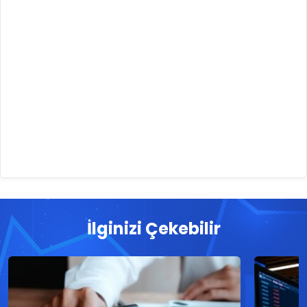
İlginizi Çekebilir