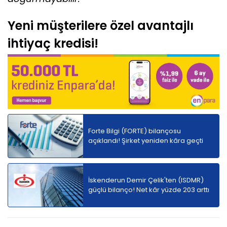
Yeni müşterilere özel avantajlı
ihtiyaç kredisi!
Forte Bilgi (FORTE) bilançosu
açıklandı! Şirket yeniden kâra geçti
İskenderun Demir Çelik'ten (ISDMR)
güçlü bilanço! Net kâr yüzde 203 arttı