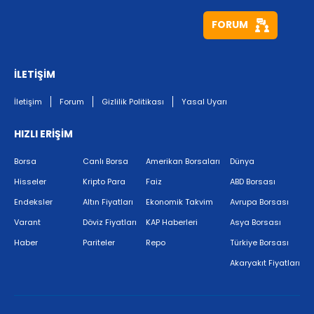
FORUM
İLETİŞİM
İletişim
Forum
Gizlilik Politikası
Yasal Uyarı
HIZLI ERİŞİM
Borsa
Canlı Borsa
Amerikan Borsaları
Dünya
Hisseler
Kripto Para
Faiz
ABD Borsası
Endeksler
Altın Fiyatları
Ekonomik Takvim
Avrupa Borsası
Varant
Döviz Fiyatları
KAP Haberleri
Asya Borsası
Haber
Pariteler
Repo
Türkiye Borsası
Akaryakıt Fiyatları