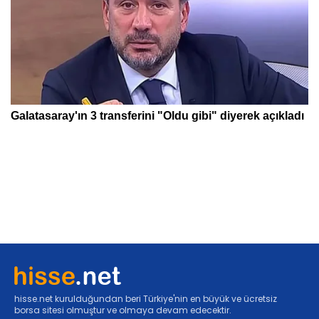
hisse.net kurulduğundan beri Türkiye'nin en büyük ve ücretsiz
borsa sitesi olmuştur ve olmaya devam edecektir.