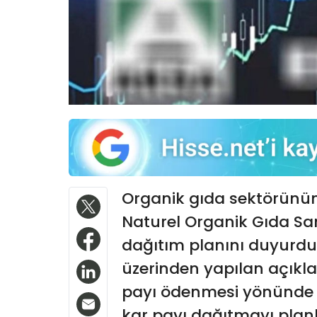
Organik gıda sektörünün
Naturel Organik Gıda Sana
dağıtım planını duyurd
üzerinden yapılan açıkl
payı ödenmesi yönünde kar
kar payı dağıtmayı planl