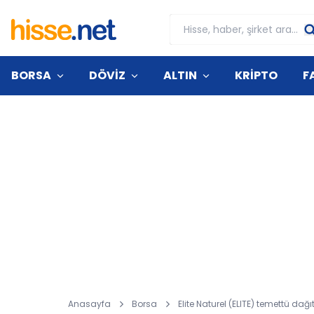
BORSA
DÖVİZ
ALTIN
KRİPTO
F
Anasayfa
Borsa
Elite Naturel (ELITE) temettü da