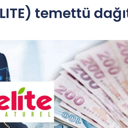
(ELITE) temettü dağ