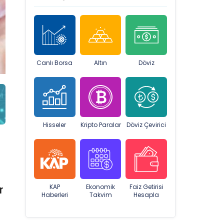
Canlı Borsa
Altın
Döviz
Hisseler
Kripto Paralar
Döviz Çevirici
r
KAP
Ekonomik
Faiz Getirisi
Haberleri
Takvim
Hesapla