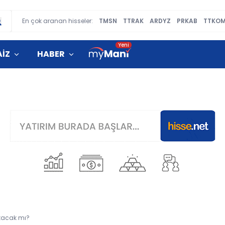
En çok aranan hisseler:
TMSN
TTRAK
ARDYZ
PRKAB
TTKO
AİZ
HABER
ğıtacak mı?