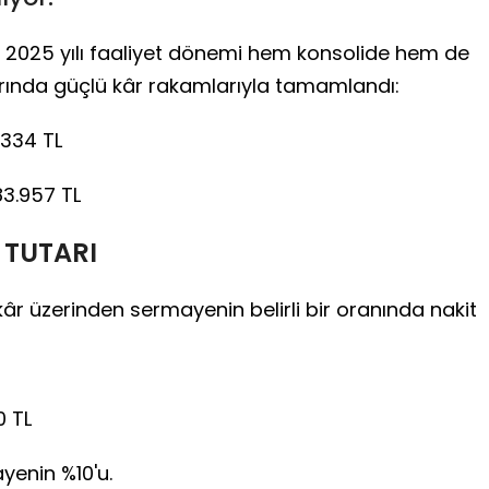
re, 2025 yılı faaliyet dönemi hem konsolide hem de
arında güçlü kâr rakamlarıyla tamamlandı:
.334 TL
83.957 TL
 TUTARI
kâr üzerinden sermayenin belirli bir oranında nakit
0 TL
yenin %10'u.