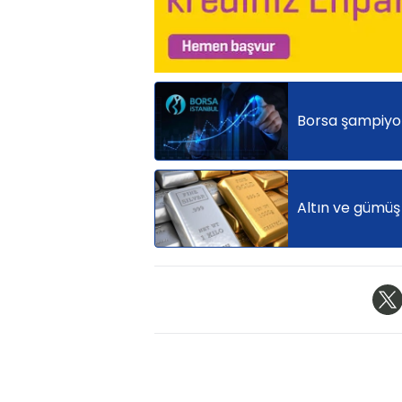
Borsa şampiyonl
Altın ve gümüş 