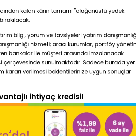
ardından kalan kârın tamamı "olağanüstü yedek
bırakılacak.
ırım bilgi, yorum ve tavsiyeleri yatırım danışmanlığ
anışmanlığı hizmeti; aracı kurumlar, portföy yönet
yen bankalar ile müşteri arasında imzalanacak
si çerçevesinde sunulmaktadır. Sadece burada yer
ım kararı verilmesi beklentilerinize uygun sonuçlar
antajlı ihtiyaç kredisi!