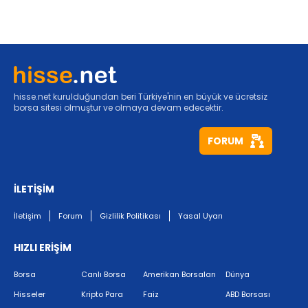
hisse.net kurulduğundan beri Türkiye'nin en büyük ve ücretsiz
borsa sitesi olmuştur ve olmaya devam edecektir.
FORUM
İLETİŞİM
İletişim
Forum
Gizlilik Politikası
Yasal Uyarı
HIZLI ERİŞİM
Borsa
Canlı Borsa
Amerikan Borsaları
Dünya
Hisseler
Kripto Para
Faiz
ABD Borsası