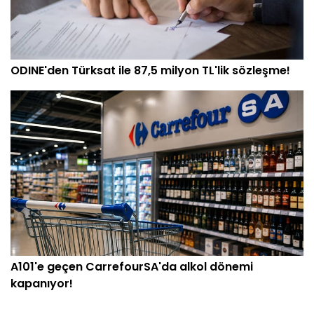
ODINE'den Türksat ile 87,5 milyon TL'lik sözleşme!
A101'e geçen CarrefourSA'da alkol dönemi
kapanıyor!