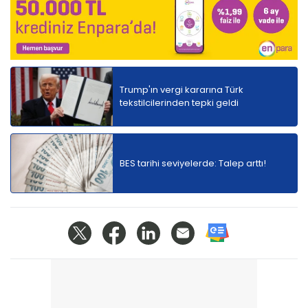
Trump'ın vergi kararına Türk
tekstilcilerinden tepki geldi
BES tarihi seviyelerde: Talep arttı!