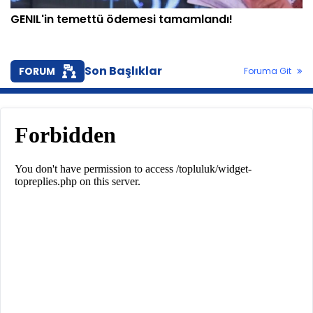
GENIL'in temettü ödemesi tamamlandı!
Son Başlıklar
FORUM
Foruma Git