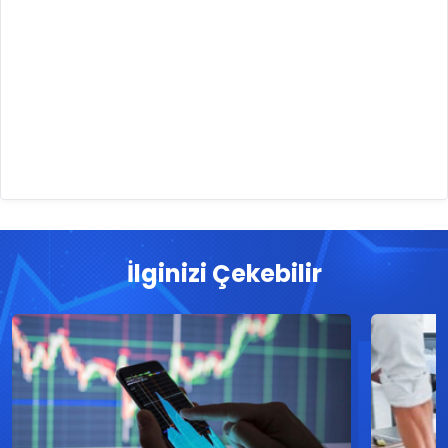
İlginizi Çekebilir