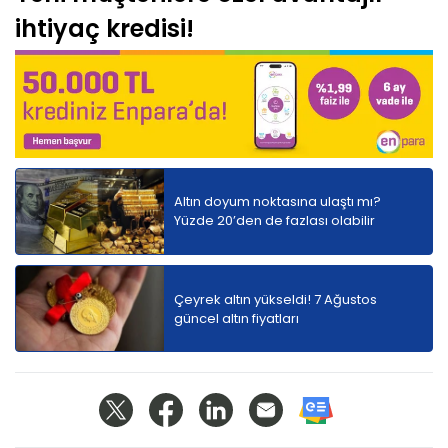
ihtiyaç kredisi!
Altın doyum noktasına ulaştı mı?
Yüzde 20’den de fazlası olabilir
Çeyrek altın yükseldi! 7 Ağustos
güncel altın fiyatları