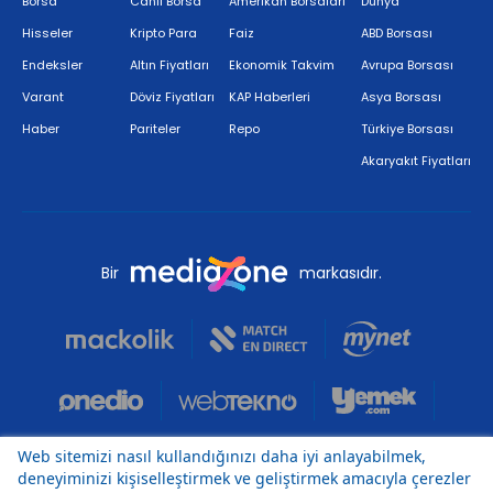
Borsa
Canlı Borsa
Amerikan Borsaları
Dünya
Hisseler
Kripto Para
Faiz
ABD Borsası
Endeksler
Altın Fiyatları
Ekonomik Takvim
Avrupa Borsası
Varant
Döviz Fiyatları
KAP Haberleri
Asya Borsası
Haber
Pariteler
Repo
Türkiye Borsası
Akaryakıt Fiyatları
Bir
markasıdır.