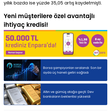
yıllık bazda ise yüzde 35,05 artış kaydetmişti.
Yeni müşterilere özel avantajlı
ihtiyaç kredisi!
Borsa şampiyonları sıralandı: Son bir
ayda üç haneli getiri sağladı
Altın ve gümüş atağa geçti: Dev
bankaların beklentisi yükseldi