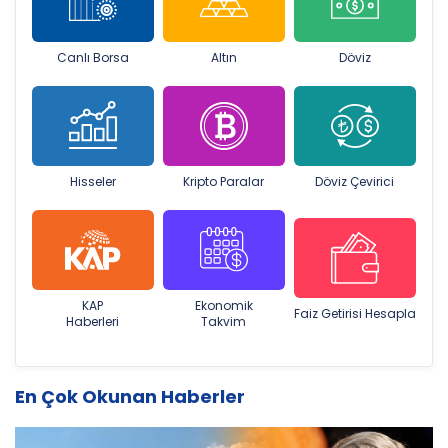
Canlı Borsa
Altın
Döviz
Hisseler
Kripto Paralar
Döviz Çevirici
KAP
Ekonomik
Faiz Getirisi Hesapla
Haberleri
Takvim
En Çok Okunan Haberler