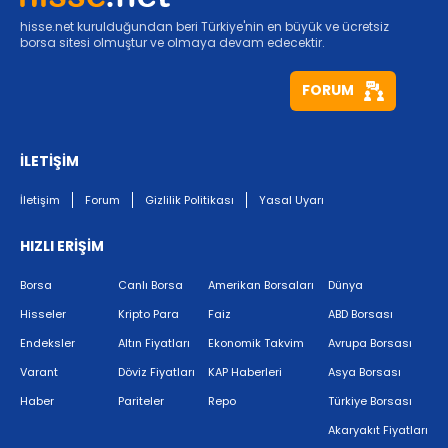
hisse.net kurulduğundan beri Türkiye'nin en büyük ve ücretsiz
borsa sitesi olmuştur ve olmaya devam edecektir.
FORUM
İLETİŞİM
İletişim
Forum
Gizlilik Politikası
Yasal Uyarı
HIZLI ERİŞİM
Borsa
Canlı Borsa
Amerikan Borsaları
Dünya
Hisseler
Kripto Para
Faiz
ABD Borsası
Endeksler
Altın Fiyatları
Ekonomik Takvim
Avrupa Borsası
Varant
Döviz Fiyatları
KAP Haberleri
Asya Borsası
Haber
Pariteler
Repo
Türkiye Borsası
Akaryakıt Fiyatları