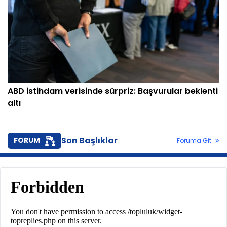
ABD istihdam verisinde sürpriz: Başvurular beklenti
altı
Son Başlıklar
FORUM
Foruma Git