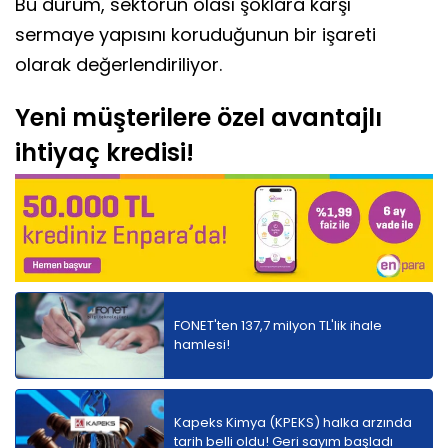
Bu durum, sektörün olası şoklara karşı
sermaye yapısını koruduğunun bir işareti
olarak değerlendiriliyor.
Yeni müşterilere özel avantajlı
ihtiyaç kredisi!
FONET'ten 137,7 milyon TL'lik ihale
hamlesi!
Kapeks Kimya (KPEKS) halka arzında
tarih belli oldu! Geri sayım başladı