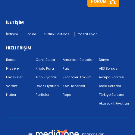
FORUM
İLETİŞİM
İletişim
Forum
Gizlilik Politikası
Yasal Uyarı
HIZLI ERİŞİM
Borsa
Canlı Borsa
Amerikan Borsaları
Dünya
Hisseler
Kripto Para
Faiz
ABD Borsası
Endeksler
Altın Fiyatları
Ekonomik Takvim
Avrupa Borsası
Varant
Döviz Fiyatları
KAP Haberleri
Asya Borsası
Haber
Pariteler
Repo
Türkiye Borsası
Akaryakıt Fiyatları
Bir
markasıdır.