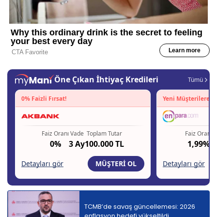
TCMB’de savaş güncellemesi: 2026
enflasyon hedefi yükseltildi