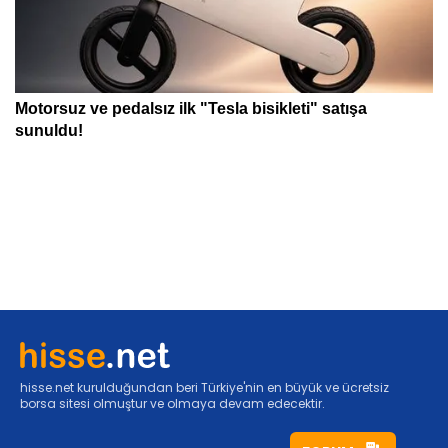
hisse.net kurulduğundan beri Türkiye'nin en büyük ve ücretsiz
borsa sitesi olmuştur ve olmaya devam edecektir.