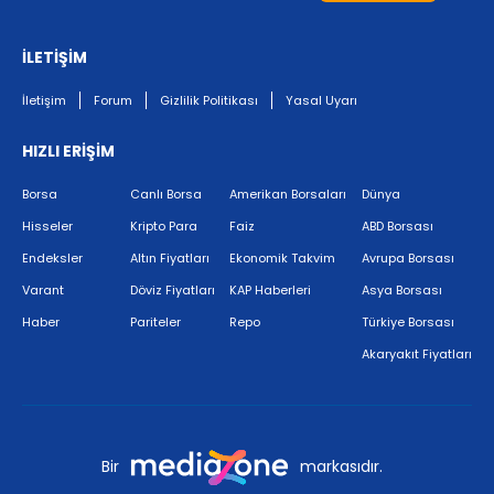
İLETİŞİM
İletişim
Forum
Gizlilik Politikası
Yasal Uyarı
HIZLI ERİŞİM
Borsa
Canlı Borsa
Amerikan Borsaları
Dünya
Hisseler
Kripto Para
Faiz
ABD Borsası
Endeksler
Altın Fiyatları
Ekonomik Takvim
Avrupa Borsası
Varant
Döviz Fiyatları
KAP Haberleri
Asya Borsası
Haber
Pariteler
Repo
Türkiye Borsası
Akaryakıt Fiyatları
Bir
markasıdır.