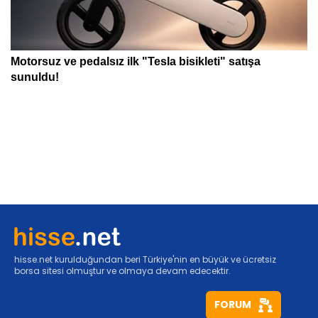
hisse.net kurulduğundan beri Türkiye'nin en büyük ve ücretsiz
borsa sitesi olmuştur ve olmaya devam edecektir.
FORUM