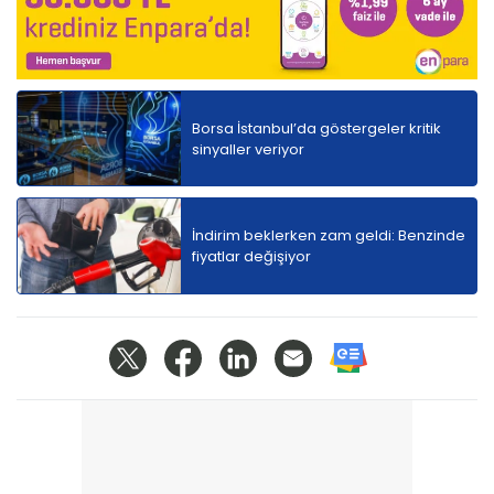
Borsa İstanbul’da göstergeler kritik
sinyaller veriyor
İndirim beklerken zam geldi: Benzinde
fiyatlar değişiyor