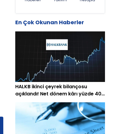
En Çok Okunan Haberler
HALKB ikinci çeyrek bilançosu
açıklandı! Net dönem kârı yüzde 40
arttı