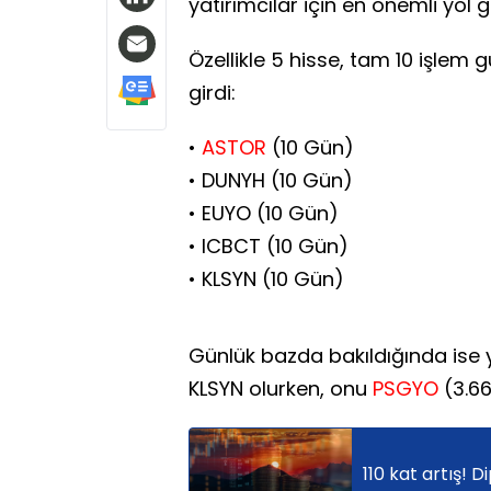
yatırımcılar için en önemli yol
Özellikle 5 hisse, tam 10 işlem 
girdi:
•
ASTOR
(10 Gün)
• DUNYH (10 Gün)
• EUYO (10 Gün)
• ICBCT (10 Gün)
• KLSYN (10 Gün)
Günlük bazda bakıldığında ise y
KLSYN olurken, onu
PSGYO
(3.6
110 kat artış! 