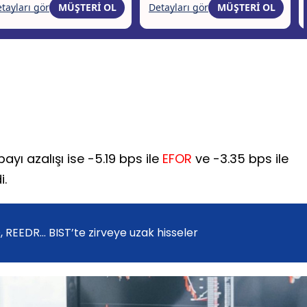
yı azalışı ise -5.19 bps ile
EFOR
ve -3.35 bps ile
i.
REEDR… BIST’te zirveye uzak hisseler