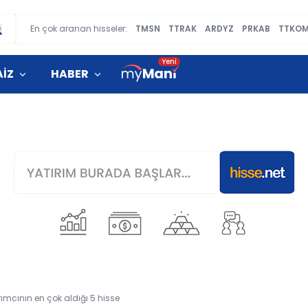
En çok aranan hisseler:
TMSN
TTRAK
ARDYZ
PRKAB
TTKO
AİZ
HABER
ımcının en çok aldığı 5 hisse