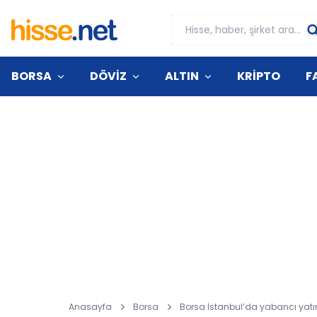
BORSA
DÖVİZ
ALTIN
KRİPTO
F
Anasayfa
Borsa
Borsa İstanbul’da yabancı yatır