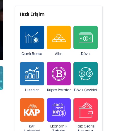
Hızlı Erişim
Canlı Borsa
Altın
Döviz
Hisseler
Kripto Paralar
Döviz Çevirici
KAP
Ekonomik
Faiz Getirisi
Haberleri
Takvim
Hesapla