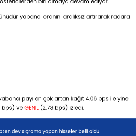
 göstericilerden biri olmaya devam ediyor.
günüdür yabancı oranını aralıksız artırarak radara
abancı payı en çok artan kağıt 4.06 bps ile yine
6 bps) ve
GENIL
(2.73 bps) izledi.
Dipten dev sıçrama yapan hisseler belli oldu