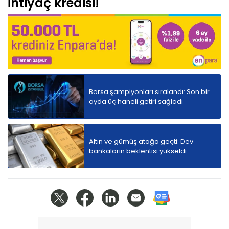
ihtiyaç kredisi!
Borsa şampiyonları sıralandı: Son bir
ayda üç haneli getiri sağladı
Altın ve gümüş atağa geçti: Dev
bankaların beklentisi yükseldi