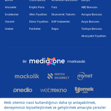
Borsa
Canlı Borsa
Amerikan Borsaları
Dünya
Hisseler
Kripto Para
Faiz
ABD Borsası
Endeksler
Altın Fiyatları
Ekonomik Takvim
Avrupa Borsası
Varant
Döviz Fiyatları
KAP Haberleri
Asya Borsası
Haber
Pariteler
Repo
Türkiye Borsası
Akaryakıt Fiyatları
Bir
markasıdır.