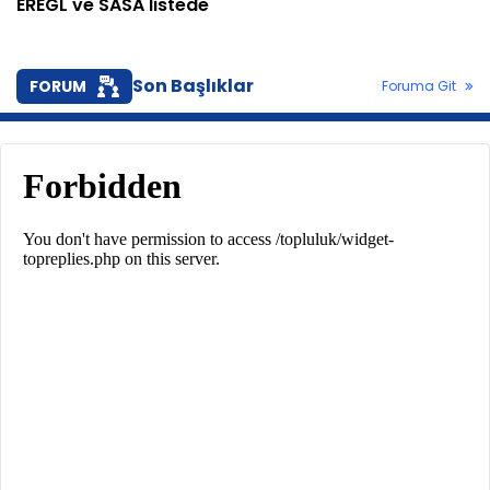
EREGL ve SASA listede
Son Başlıklar
FORUM
Foruma Git