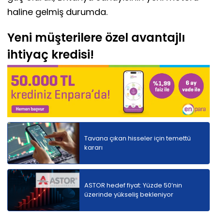
haline gelmiş durumda.
Yeni müşterilere özel avantajlı
ihtiyaç kredisi!
Tavana çıkan hisseler için temettü
kararı
ASTOR hedef fiyat: Yüzde 50’nin
üzerinde yükseliş bekleniyor