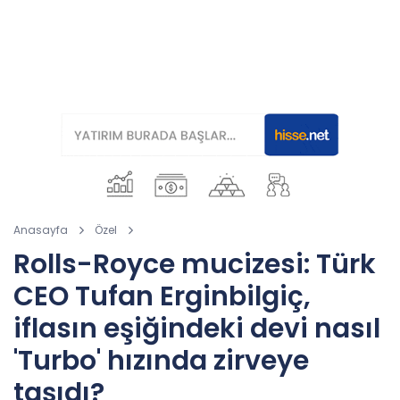
Anasayfa
Özel
Rolls-Royce mucizesi: Türk
CEO Tufan Erginbilgiç,
iflasın eşiğindeki devi nasıl
'Turbo' hızında zirveye
taşıdı?