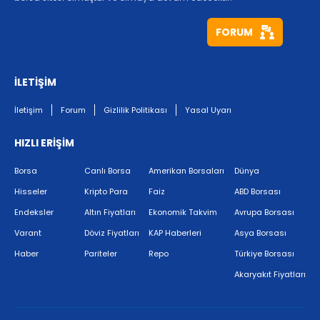
FORUM
İLETİŞİM
İletişim
Forum
Gizlilik Politikası
Yasal Uyarı
HIZLI ERİŞİM
Borsa
Canlı Borsa
Amerikan Borsaları
Dünya
Hisseler
Kripto Para
Faiz
ABD Borsası
Endeksler
Altın Fiyatları
Ekonomik Takvim
Avrupa Borsası
Varant
Döviz Fiyatları
KAP Haberleri
Asya Borsası
Haber
Pariteler
Repo
Türkiye Borsası
Akaryakıt Fiyatları