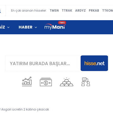
En çok aranan hisseler:
TMSN
TTRAK
ARDYZ
PRKAB
TTKO
AİZ
HABER
 Asgari ücretin 2 katına çıkacak