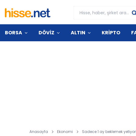
BORSA
DÖVİZ
ALTIN
KRİPTO
F
Anasayfa
Ekonomi
Sadece 1 ay beklemek yetiyor!