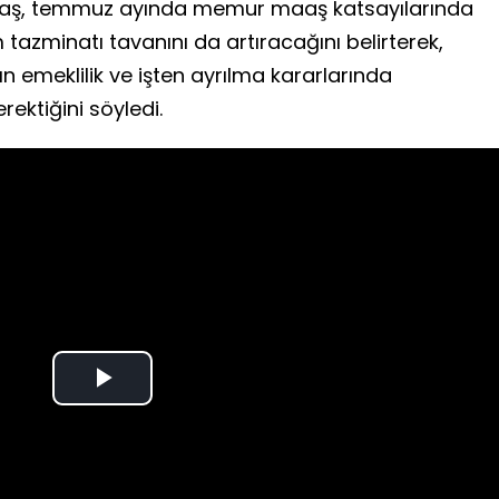
akaş, temmuz ayında memur maaş katsayılarında
azminatı tavanını da artıracağını belirterek,
arın emeklilik ve işten ayrılma kararlarında
ktiğini söyledi.
Play
Video