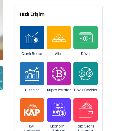
Hızlı Erişim
Canlı Borsa
Altın
Döviz
Hisseler
Kripto Paralar
Döviz Çevirici
KAP
Ekonomik
Faiz Getirisi
Haberleri
Takvim
Hesapla