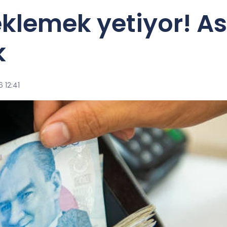
klemek yetiyor! As
k
 12:41