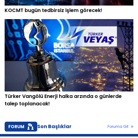
KOCMT bugün tedbirsiz işlem görecek!
Türker Vangölü Enerji halka arzında o günlerde
talep toplanacak!
Son Başlıklar
FORUM
Foruma Git