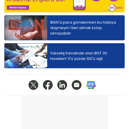
IBAN'a para gönderirken bu hataya
düşmeyin! Geri almak kolay
olmayabilir
Yükseliş trendinde olan BIST 30
hisseleri! 3'ü yüzde 100'ü aştı