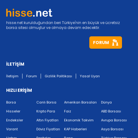
hisse.net kurulduğundan beri Türkiye'nin en büyük ve ücretsiz
borsa sitesi olmuştur ve olmaya devam edecektir.
FORUM
İLETİŞİM
İletişim
Forum
Gizlilik Politikası
Yasal Uyarı
HIZLI ERİŞİM
Borsa
Canlı Borsa
Amerikan Borsaları
Dünya
Hisseler
Kripto Para
Faiz
ABD Borsası
Endeksler
Altın Fiyatları
Ekonomik Takvim
Avrupa Borsası
Varant
Döviz Fiyatları
KAP Haberleri
Asya Borsası