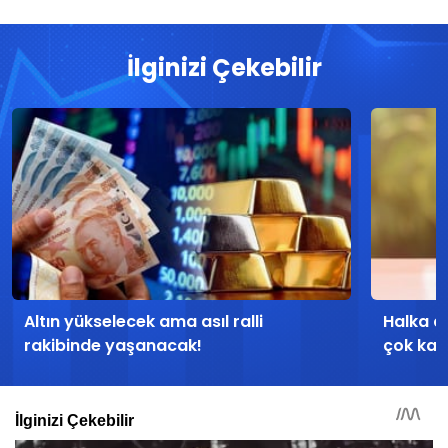
İlginizi Çekebilir
Altın yükselecek ama asıl ralli
Halka a
rakibinde yaşanacak!
çok kaza