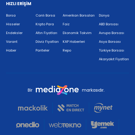
HIZLI ERİŞİM
Borsa
Canlı Borsa
Amerikan Borsaları
Dünya
Hisseler
Kripto Para
Faiz
ABD Borsası
Endeksler
Altın Fiyatları
Ekonomik Takvim
Avrupa Borsası
Varant
Döviz Fiyatları
KAP Haberleri
Asya Borsası
Haber
Pariteler
Repo
Türkiye Borsası
Akaryakıt Fiyatları
Bir
markasıdır.