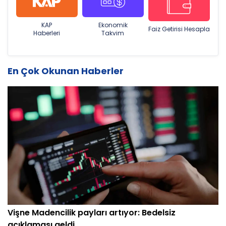
KAP
Ekonomik
Faiz Getirisi Hesapla
Haberleri
Takvim
En Çok Okunan Haberler
Vişne Madencilik payları artıyor: Bedelsiz
açıklaması geldi