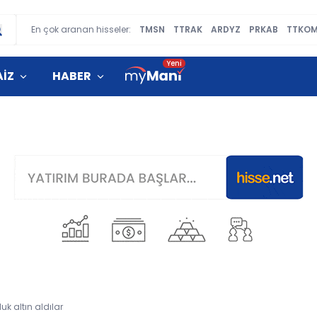
En çok aranan hisseler:
TMSN
TTRAK
ARDYZ
PRKAB
TTKO
AİZ
HABER
luk altın aldılar