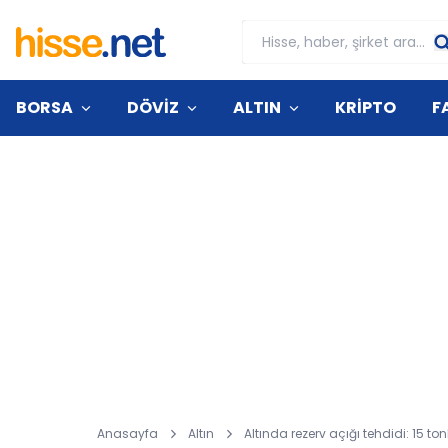
BORSA
DÖVİZ
ALTIN
KRİPTO
F
Anasayfa
Altın
Altında rezerv açığı tehdidi: 15 ton