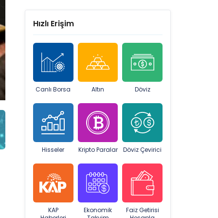
Hızlı Erişim
Canlı Borsa
Altın
Döviz
Hisseler
Kripto Paralar
Döviz Çevirici
KAP
Ekonomik
Faiz Getirisi
Haberleri
Takvim
Hesapla