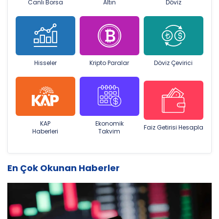
Canlı Borsa
Altın
Döviz
Hisseler
Kripto Paralar
Döviz Çevirici
KAP
Ekonomik
Faiz Getirisi Hesapla
Haberleri
Takvim
En Çok Okunan Haberler