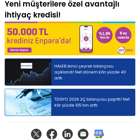
Yeni müşterilere özel avantajlı
ihtiyaç kredisi!
HALKB ikinci çeyrek bilançosu
açıklandı! Net dönem kârı yüzde 40
arttı
TDGYO 2026 2Ç bilançosu şaşırttı! Net
kâr yüzde 105 bin arttı