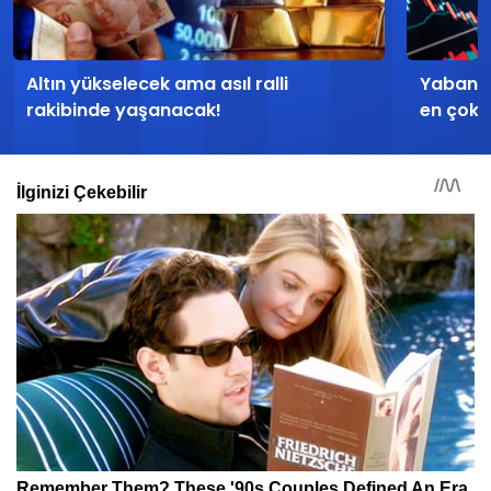
Altın yükselecek ama asıl ralli
Yabancı
rakibinde yaşanacak!
en çok a