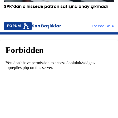
SPK’dan o hissede patron satışına onay çıkmadı
Son Başlıklar
FORUM
Foruma Git