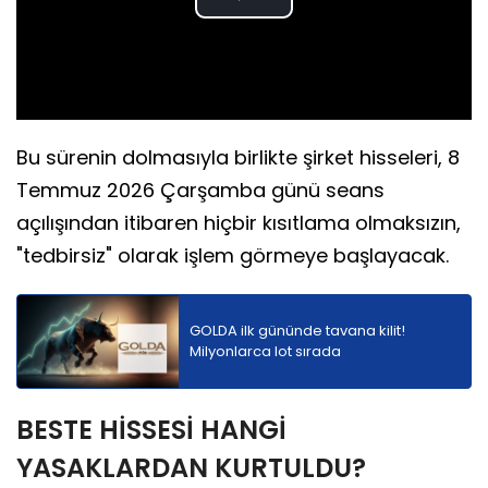
Play
Video
Bu sürenin dolmasıyla birlikte şirket hisseleri, 8
Temmuz 2026 Çarşamba günü seans
açılışından itibaren hiçbir kısıtlama olmaksızın,
"tedbirsiz" olarak işlem görmeye başlayacak.
GOLDA ilk gününde tavana kilit!
Milyonlarca lot sırada
BESTE HİSSESİ HANGİ
YASAKLARDAN KURTULDU?