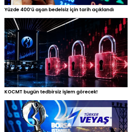
Yüzde 400’ü aşan bedelsiz için tarih açıklandı
KOCMT bugün tedbirsiz işlem görecek!