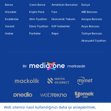
Borsa
Canlı Borsa
Amerikan Borsaları
Dünya
Hisseler
Kripto Para
Faiz
ABD Borsası
Endeksler
Altın Fiyatları
Ekonomik Takvim
Avrupa Borsası
Varant
Döviz Fiyatları
KAP Haberleri
Asya Borsası
Haber
Pariteler
Repo
Türkiye Borsası
Akaryakıt Fiyatları
Bir
markasıdır.