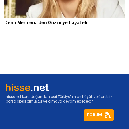
hisse.net kurulduğundan beri Türkiye'nin en büyük ve ücretsiz
borsa sitesi olmuştur ve olmaya devam edecektir.
FORUM