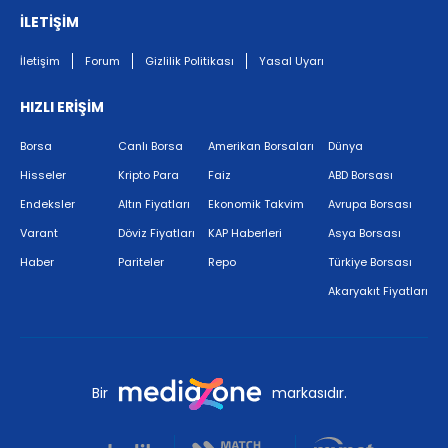
İLETİŞİM
İletişim
Forum
Gizlilik Politikası
Yasal Uyarı
HIZLI ERİŞİM
Borsa
Canlı Borsa
Amerikan Borsaları
Dünya
Hisseler
Kripto Para
Faiz
ABD Borsası
Endeksler
Altın Fiyatları
Ekonomik Takvim
Avrupa Borsası
Varant
Döviz Fiyatları
KAP Haberleri
Asya Borsası
Haber
Pariteler
Repo
Türkiye Borsası
Akaryakıt Fiyatları
Bir
markasıdır.