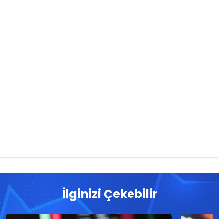
İlginizi Çekebilir