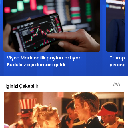
Vişne Madencilik payları artıyor:
Trump’ı
Bedelsiz açıklaması geldi
piyango