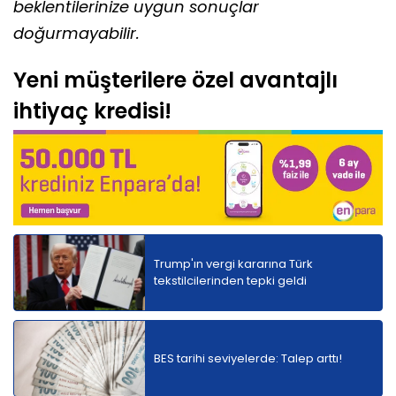
beklentilerinize uygun sonuçlar
doğurmayabilir.
Yeni müşterilere özel avantajlı
ihtiyaç kredisi!
Trump'ın vergi kararına Türk
tekstilcilerinden tepki geldi
BES tarihi seviyelerde: Talep arttı!