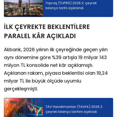
Tüpraş (TUPRS) 2026 2. çeyrek
bilanço tarihi açıklandı
İLK ÇEYREKTE BEKLENTİLERE
PARALEL KÂR AÇIKLADI
Akbank, 2026 yılının ilk çeyreğinde geçen yılın
aynı dönemine göre %39 artışla 19 milyar 143
milyon TL konsolide net kâr açıklamıştı.
Açıklanan rakam, piyasa beklentisi olan 19,24
milyar TL ile büyük ölçüde uyumlu
gerçekleşmişti.
TAV Havalimanları (TAVHL) 2026 2.
çeyrek bilanço tarihini açıkladı