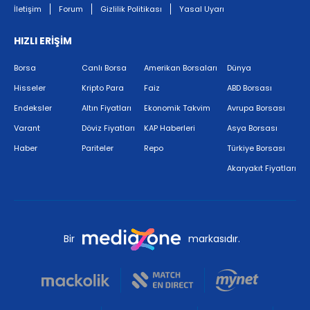
İletişim
Forum
Gizlilik Politikası
Yasal Uyarı
HIZLI ERİŞİM
Borsa
Canlı Borsa
Amerikan Borsaları
Dünya
Hisseler
Kripto Para
Faiz
ABD Borsası
Endeksler
Altın Fiyatları
Ekonomik Takvim
Avrupa Borsası
Varant
Döviz Fiyatları
KAP Haberleri
Asya Borsası
Haber
Pariteler
Repo
Türkiye Borsası
Akaryakıt Fiyatları
Bir
markasıdır.