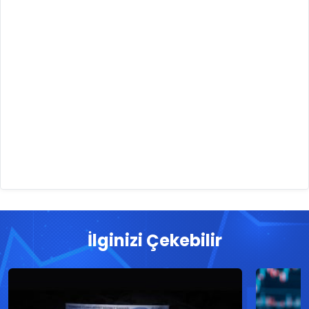
İlginizi Çekebilir