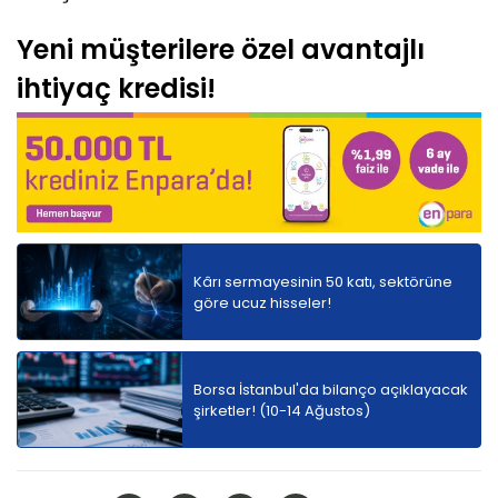
Yeni müşterilere özel avantajlı
ihtiyaç kredisi!
Kârı sermayesinin 50 katı, sektörüne
göre ucuz hisseler!
Borsa İstanbul'da bilanço açıklayacak
şirketler! (10-14 Ağustos)